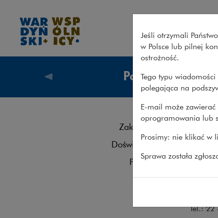
Zespół – podatki – Wardyński
Jeśli otrzymali Państ
w Polsce lub pilnej k
ostrożność.
Podatki
Tego typu wiadomości 
Co robi
polegająca na podszyw
E-mail może zawierać 
oprogramowania lub s
Zes
Zakres usług
Prosimy: nie klikać w 
Doświadczenie
Kontakt
Sprawa została zgłos
Publikacje
Dariusz
Zespół
Michał 
Tel.: 2