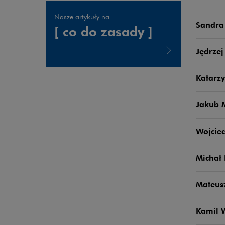
Nasze artykuły na
Sandra
[ co do zasady ]
Jędrzej
Uwaga, link zostanie otwarty w nowym oknie
Katarzy
Jakub 
Wojcie
Michał
Mateus
Kamil W