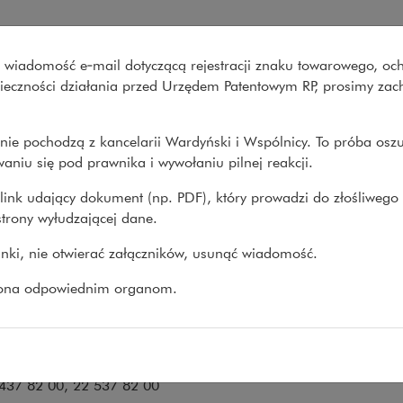
 i Wspólnicy
wo wiadomość e‑mail dotyczącą rejestracji znaku towarowego, oc
Co robimy
O nas
Nasze spraw
onieczności działania przed Urzędem Patentowym RP, prosimy za
nie pochodzą z kancelarii Wardyński i Wspólnicy. To próba osz
my
>
Obszary prawa
>
Podatki
>
Zespół
aniu się pod prawnika i wywołaniu pilnej reakcji.
link udający dokument (np. PDF), który prowadzi do złośliwego
trony wyłudzającej dane.
pół
linki, nie otwierać załączników, usunąć wiadomość.
:
zona odpowiednim organom.
 Wasylkowski
,
dariusz.wasylkowski@wardynski.com.pl
Nowacki
,
michal.nowacki@wardynski.com.pl
2 437 82 00, 22 537 82 00