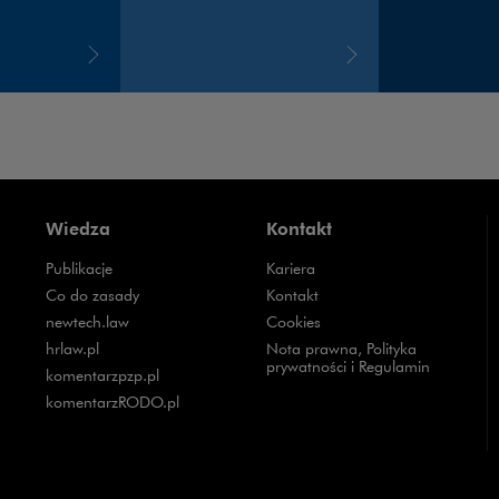
Wiedza
Kontakt
Publikacje
Kariera
Uwaga, link zostanie otwarty w nowym oknie
Co do zasady
Kontakt
Uwaga, link zostanie otwarty w nowym oknie
newtech.law
Cookies
Uwaga, link zostanie otwarty w nowym oknie
hrlaw.pl
Nota prawna, Polityka
prywatności i Regulamin
Uwaga, link zostanie otwarty w nowym oknie
komentarzpzp.pl
Uwaga, link zostanie otwarty w nowym oknie
komentarzRODO.pl