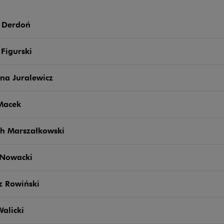
 Derdoń
 Figurski
na Juralewicz
Macek
ch Marszałkowski
 Nowacki
z Rowiński
alicki