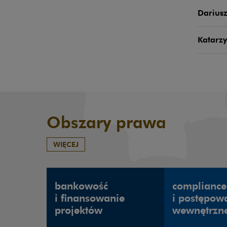
Darius
Katarz
Obszary prawa
WIĘCEJ
bankowość
compliance
i finansowanie
i postępow
projektów
wewnętrzn