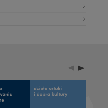
o
dzieła sztuki
ESG
owania
i dobra kultury
i zrów
ne
rozwój