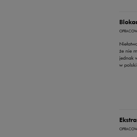
Bloka
OPRACOW
Niełatw
że nie 
jednak w
w polski
Ekstra
OPRACOW