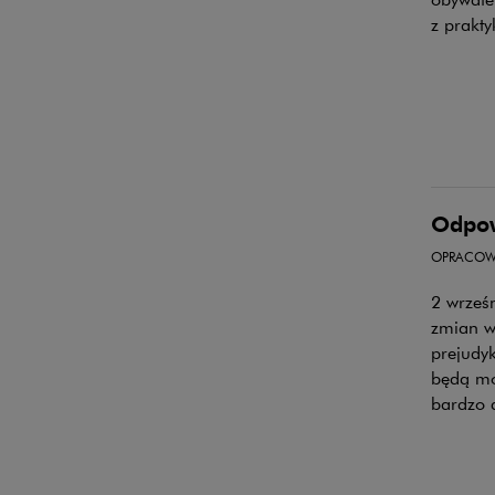
z prakty
Odpow
OPRACOW
2 wrześn
zmian w
prejudyk
będą mo
bardzo 