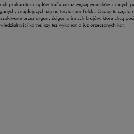
ich prokuratur i sądów trafia coraz więcej wniosków z innych p
ganych, znajdujących się na terytorium Polski. Osoby te często 
szukiwane przez organy ścigania innych krajów, które chcą poci
iedzialności karnej czy też wykonania już orzeczonych kar.
wsza wersja przewodnika Międzynarodowe san
darcze
ANIA
jszym przewodniku wyjaśniamy, do jakich sankcji stosować powi
ce w Polsce, jak stworzyć system sankcyjnego compliance i jaki
ych mogą mieć wprowadzone sankcje.