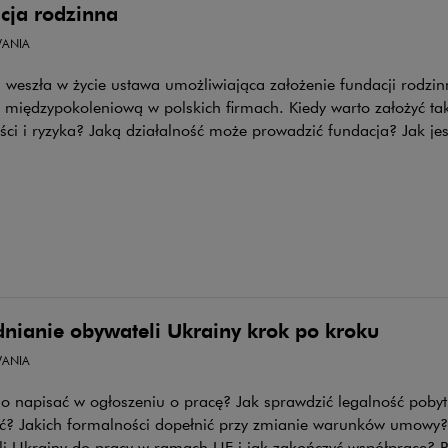
cja rodzinna
ANIA
weszła w życie ustawa umożliwiająca założenie fundacji rodzin
 międzypokoleniową w polskich firmach. Kiedy warto założyć ta
yści i ryzyka? Jaką działalność może prowadzić fundacja? Jak 
dnianie obywateli Ukrainy krok po kroku
ANIA
o napisać w ogłoszeniu o pracę? Jak sprawdzić legalność pobyt
ić? Jakich formalności dopełnić przy zmianie warunków umowy
li Ukrainy do pracy w ramach UE i jak zakończyć współpracę? P