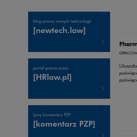
blog prawa nowych technologii
[newtech.law]
Pharm
OPRACOW
Uwaga, link zostanie otwarty w nowym oknie
Ukazało
portal prawa pracy
poświęc
[HRlaw.pl]
poświęc
Uwaga, link zostanie otwarty w nowym oknie
żywy komentarz PZP
[komentarz PZP]