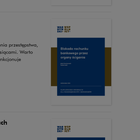
nia przestępstwa,
siącami. Warto
unkcjonuje
ach