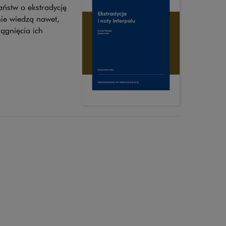
aństw o ekstradycję
nie wiedzą nawet,
ągnięcia ich
kcje
nny się podmioty
e skutki dla umów