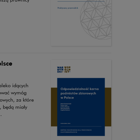
lsce
aleko idących
nować wymóg
bowych, za które
, będą miały
.