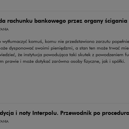
da rachunku bankowego przez organy ścigania
ANIA
o wytłumaczyć komuś, komu nie przedstawiono zarzutu popełnie
może dysponować swoimi pieniędzmi, a stan ten może trwać mie
iedzieć, że instytucja powodująca taki skutek z powodzeniem f
m prawie i może dotykać zarówno osoby fizyczne, jak i spółki.
dycja i noty Interpolu. Przewodnik po procedur
ANIA