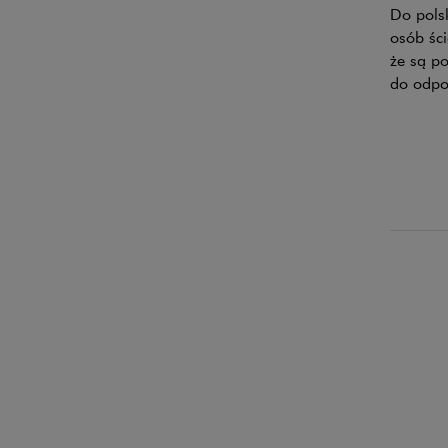
Do polsk
osób ści
że są po
do odpow
Najno
gospo
OPRACOW
W ninie
działają
handlow