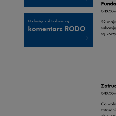
Funda
Uwaga, link zostanie otwarty w nowym oknie
OPRACOW
Na bieżąco aktualizowany
22 maja 
komentarz RODO
sukcesję
są korz
Uwaga, link zostanie otwarty w nowym oknie
Zatru
OPRACOW
Co woln
zatrudn
obywate