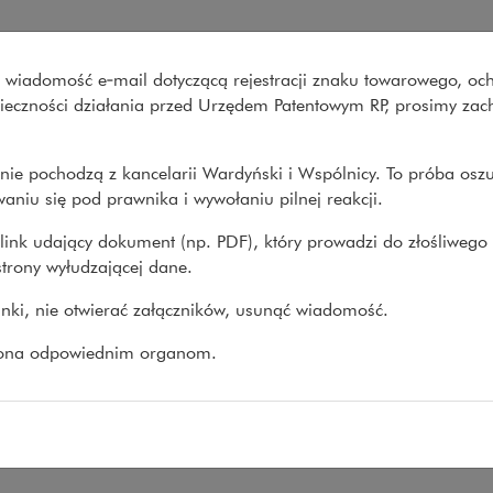
Wspólnicy
wo wiadomość e‑mail dotyczącą rejestracji znaku towarowego, oc
Co robimy
O nas
Nasze spraw
onieczności działania przed Urzędem Patentowym RP, prosimy za
nie pochodzą z kancelarii Wardyński i Wspólnicy. To próba osz
e
>
Opracowania
aniu się pod prawnika i wywołaniu pilnej reakcji.
link udający dokument (np. PDF), który prowadzi do złośliwego
trony wyłudzającej dane.
prawne prowadzenia badań klinicznych w Pols
linki, nie otwierać załączników, usunąć wiadomość.
ANIA
zona odpowiednim organom.
adzić badania kliniczne w Polsce - w pytaniach i odpowiedziac