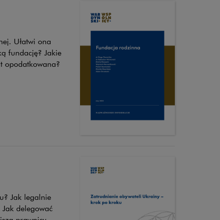
nej. Ułatwi ona
ką fundację? Jakie
jest opodatkowana?
u? Jak legalnie
? Jak delegować
iszą prawnicy