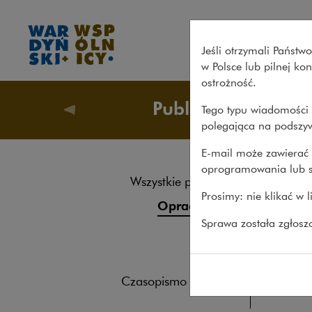
Opracowania – Wardyński i 
Jeśli otrzymali Państ
w Polsce lub pilnej k
ostrożność.
Publikacje
Tego typu wiadomości 
Publikacj
polegająca na podszyw
E-mail może zawierać 
oprogramowania lub s
Wszystkie publikacje
Ramy 
Prosimy: nie klikać w 
Opracowania
OPRACOW
Sprawa została zgłos
Roczniki
Jak prow
Książki
Czasopismo naukowe