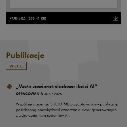
Uwaga, link zostanie otwarty w nowym oknie
POBIERZ
(256.41 KB)
Uwaga, link zostanie otwarty w
Publikacje
WIĘCEJ
„Może zawierać śladowe ilości AI”
OPRACOWANIA
30.07.2026
Wspólnie z agencją SHOOTME przygotowaliśmy publikację
poświęconą obowiązkowi oznaczania treści generowanych
z wykorzystaniem systemów AI.