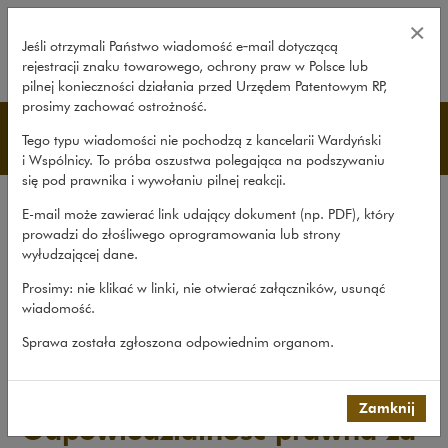
Odpowiedzialność prawna za niep
×
Jeśli otrzymali Państwo wiadomość e‑mail dotyczącą
rejestracji znaku towarowego, ochrony praw w Polsce lub
rozwiń
pilnej konieczności działania przed Urzędem Patentowym RP,
prosimy zachować ostrożność.
Publikacje
Tego typu wiadomości nie pochodzą z kancelarii Wardyński
i Wspólnicy. To próba oszustwa polegająca na podszywaniu
się pod prawnika i wywołaniu pilnej reakcji.
Wszystkie publikacje
E-mail może zawierać link udający dokument (np. PDF), który
Opracowania
prowadzi do złośliwego oprogramowania lub strony
wyłudzającej dane.
Roczniki
Prosimy: nie klikać w linki, nie otwierać załączników, usunąć
Książki
wiadomość.
Czasopismo naukowe
Sprawa została zgłoszona odpowiednim organom.
Publikacje
>
Opracowania
>
Odpowiedzialność prawna za...
Zamknij
Odpowiedzialność prawna za