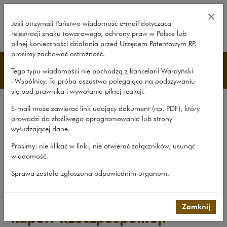
Raport Rzeczpospolitej: Inwesty
×
Jeśli otrzymali Państwo wiadomość e‑mail dotyczącą
rejestracji znaku towarowego, ochrony praw w Polsce lub
rozwiń
pilnej konieczności działania przed Urzędem Patentowym RP,
prosimy zachować ostrożność.
Publikacje
Tego typu wiadomości nie pochodzą z kancelarii Wardyński
i Wspólnicy. To próba oszustwa polegająca na podszywaniu
się pod prawnika i wywołaniu pilnej reakcji.
Wszystkie publikacje
E-mail może zawierać link udający dokument (np. PDF), który
Opracowania
prowadzi do złośliwego oprogramowania lub strony
wyłudzającej dane.
Roczniki
Prosimy: nie klikać w linki, nie otwierać załączników, usunąć
Książki
wiadomość.
Czasopismo naukowe
Sprawa została zgłoszona odpowiednim organom.
Publikacje
>
Opracowania
>
Raport Rzeczpospolitej: Inwestycje...
Zamknij
Raport Rzeczpospolitej: