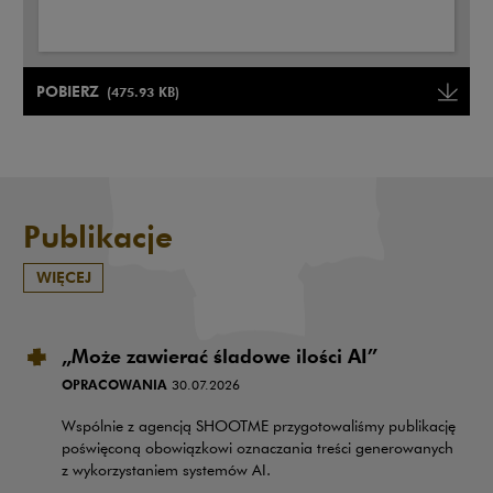
Uwaga, link zostanie otwarty w nowym oknie
POBIERZ
(475.93 KB)
Uwaga, link zostanie otwarty w
Publikacje
WIĘCEJ
„Może zawierać śladowe ilości AI”
OPRACOWANIA
30.07.2026
Wspólnie z agencją SHOOTME przygotowaliśmy publikację
poświęconą obowiązkowi oznaczania treści generowanych
z wykorzystaniem systemów AI.