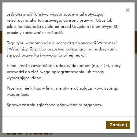
BEC Frauds – Wardyński i Wspóln
×
Jeśli otrzymali Państwo wiadomość e‑mail dotyczącą
rejestracji znaku towarowego, ochrony praw w Polsce lub
rozwiń
pilnej konieczności działania przed Urzędem Patentowym RP,
prosimy zachować ostrożność.
Publikacje
Tego typu wiadomości nie pochodzą z kancelarii Wardyński
i Wspólnicy. To próba oszustwa polegająca na podszywaniu
się pod prawnika i wywołaniu pilnej reakcji.
Wszystkie publikacje
E-mail może zawierać link udający dokument (np. PDF), który
Opracowania
prowadzi do złośliwego oprogramowania lub strony
wyłudzającej dane.
Roczniki
Prosimy: nie klikać w linki, nie otwierać załączników, usunąć
Książki
wiadomość.
Czasopismo naukowe
Sprawa została zgłoszona odpowiednim organom.
Publikacje
>
Opracowania
>
BEC Frauds
Zamknij
BEC Frauds