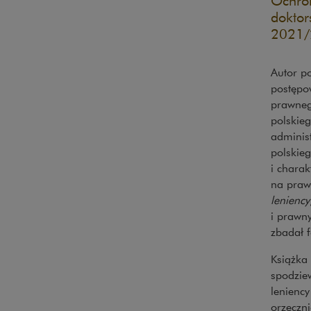
Ochron
doktor
2021/
Autor p
postępo
prawne
polskie
adminis
polskie
i chara
na praw
leniency
i prawn
zbadał 
Książka 
spodzie
lenienc
orzeczni