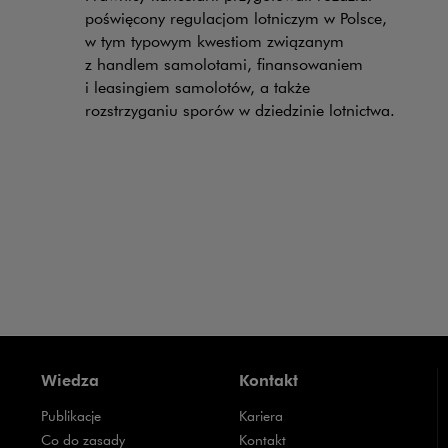
poświęcony regulacjom lotniczym w Polsce,
w tym typowym kwestiom związanym
z handlem samolotami, finansowaniem
i leasingiem samolotów, a także
rozstrzyganiu sporów w dziedzinie lotnictwa.
Wiedza
Kontakt
Publikacje
Kariera
Uwaga, link zostanie otwarty w nowym oknie
Co do zasady
Kontakt