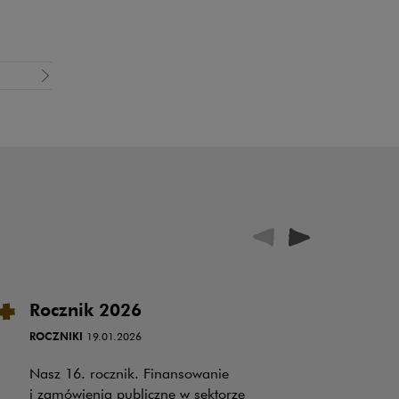
Rocznik 2026
W
i 
ROCZNIKI
19.01.2026
w
Nasz 16. rocznik. Finansowanie
OP
i zamówienia publiczne w sektorze