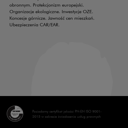
obronnym. Protekcjonizm europejski.
W 
Organizacje ekologiczne. Inwestycje OZE.
Po
Koncesje górnicze. Jawność cen mieszkań.
in
Ubezpieczenia CAR/EAR.
pr
ak
te
pr
w 
ma
Posiadamy certyfikat jakości PN-EN ISO 9001-
2015 w zakresie świadczenia usług prawnych