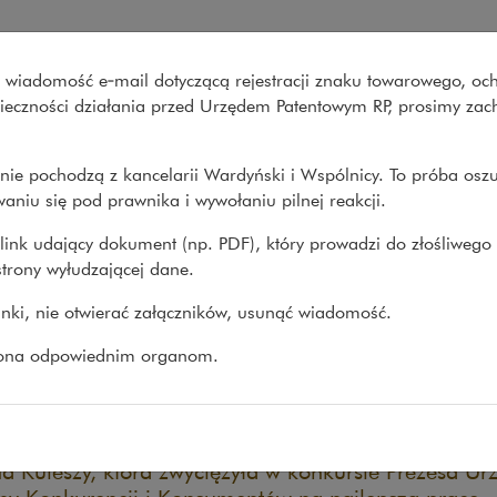
im postępowaniu antymonopol
wo wiadomość e‑mail dotyczącą rejestracji znaku towarowego, oc
Co robimy
O nas
Nasze spraw
onieczności działania przed Urzędem Patentowym RP, prosimy za
nie pochodzą z kancelarii Wardyński i Wspólnicy. To próba osz
e
>
Książki
>
Procedura leniency w polskim...
aniu się pod prawnika i wywołaniu pilnej reakcji.
link udający dokument (np. PDF), który prowadzi do złośliwego
trony wyłudzającej dane.
cedura leniency w polskim
linki, nie otwierać załączników, usunąć wiadomość.
tępowaniu antymonopolowy
zona odpowiednim organom.
6.09.2022
i „Biblioteka UOKiK” ukazała się praca „Procedura
cy w polskim postępowaniu antymonopolowym” aut
a Kuleszy, która zwyciężyła w konkursie Prezesa Ur