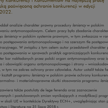
y Konkurencji i Konsumentów na najlepszą pracę
ską poświęconą ochronie konkurencji w edycji
2022.
oddał analizie charakter prawny procedury
leniency
w polskim
waniu antymonopolowym. Celem pracy było zbadanie charakte
go
leniency
w polskim systemie prawnym, w tym zwłaszcza w r
go postępowania antymonopolowego i na szerszym tle postępow
tracyjnego. W związku z tym celem autor przedstawił charakter
go postępowania w sprawach praktyk ograniczających konkurenc
kter kar nakładanych przez polski organ antymonopolowy oraz i
a i obowiązki organu antymonopolowego i strony – wnioskoda
, w tym na zakres ochrony praw człowieka. Autor ustalił także f
y kształt programu
leniency
w polskim prawie ochrony konkurenc
formalno- i materialnoprawne skutki stosowania programu
leni
zawiera także postulaty de lege ferenda oraz zaznaczenie
wanych i postulowanych zmian wynikających z modyfikacji pro
y w skali UE w kontekście Dyrektywy ECN+, uwzględniając stan 
ctwo i literaturę na 31 lipca 2018 r.