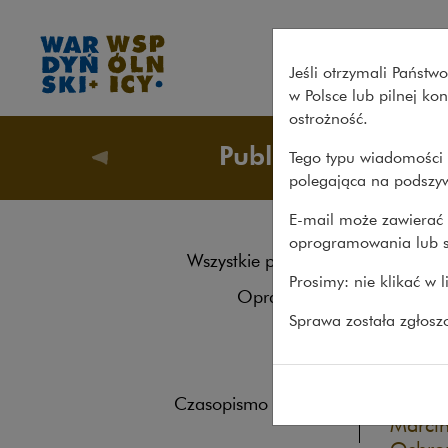
Procedura leniency w polsk
Jeśli otrzymali Państ
w Polsce lub pilnej k
ostrożność.
Publikacje
Tego typu wiadomości 
Publikacj
polegająca na podszyw
E-mail może zawierać 
oprogramowania lub s
Pro
Wszystkie publikacje
Prosimy: nie klikać w 
pos
Opracowania
Sprawa została zgłos
Roczniki
KSIĄŻKI
2
Książki
W seri
lenien
Czasopismo naukowe
Marcin