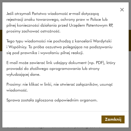
Seminarium pokongresowe IFA – 
×
Jeśli otrzymali Państwo wiadomość e‑mail dotyczącą
rejestracji znaku towarowego, ochrony praw w Polsce lub
rozwiń
pilnej konieczności działania przed Urzędem Patentowym RP,
prosimy zachować ostrożność.
Co nowego
Tego typu wiadomości nie pochodzą z kancelarii Wardyński
i Wspólnicy. To próba oszustwa polegająca na podszywaniu
się pod prawnika i wywołaniu pilnej reakcji.
Kancelaria
E-mail może zawierać link udający dokument (np. PDF), który
Rekomendacje
prowadzi do złośliwego oprogramowania lub strony
wyłudzającej dane.
Co nowego
Prosimy: nie klikać w linki, nie otwierać załączników, usunąć
Udział w organizacjach
wiadomość.
Zaangażowanie społeczne
Sprawa została zgłoszona odpowiednim organom.
International Desks
Common Law Desk
Zamknij
O nas
>
Co nowego
>
Seminarium pokongresowe IFA