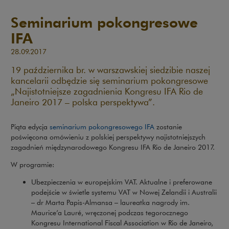
Seminarium pokongresowe
IFA
28.09.2017
19 października br. w warszawskiej siedzibie naszej
kancelarii odbędzie się seminarium pokongresowe
„Najistotniejsze zagadnienia Kongresu IFA Rio de
Janeiro 2017 – polska perspektywa”.
Uwaga, link zostanie o
Piąta edycja
seminarium pokongresowego IFA
zostanie
poświęcona omówieniu z polskiej perspektywy najistotniejszych
zagadnień międzynarodowego Kongresu IFA Rio de Janeiro 2017.
W programie:
Ubezpieczenia w europejskim VAT. Aktualne i preferowane
podejście w świetle systemu VAT w Nowej Zelandii i Australii
–
dr Marta Papis-Almansa – laureatka nagrody im.
Maurice’a Lauré, wręczonej podczas tegorocznego
Kongresu International Fiscal Association w Rio de Janeiro,