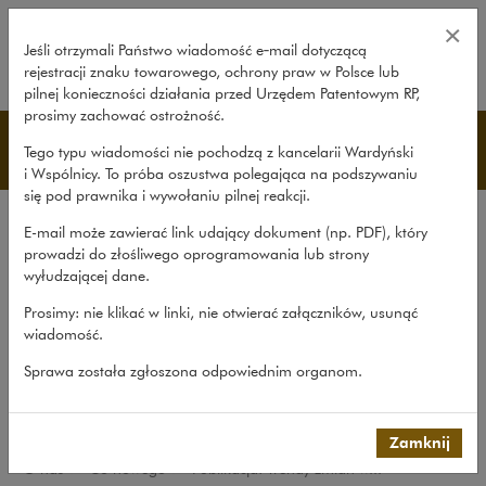
Publikacja: Trendy zmian w otoc
×
Jeśli otrzymali Państwo wiadomość e‑mail dotyczącą
rejestracji znaku towarowego, ochrony praw w Polsce lub
rozwiń
pilnej konieczności działania przed Urzędem Patentowym RP,
prosimy zachować ostrożność.
Co nowego
Tego typu wiadomości nie pochodzą z kancelarii Wardyński
i Wspólnicy. To próba oszustwa polegająca na podszywaniu
się pod prawnika i wywołaniu pilnej reakcji.
Kancelaria
E-mail może zawierać link udający dokument (np. PDF), który
Rekomendacje
prowadzi do złośliwego oprogramowania lub strony
wyłudzającej dane.
Co nowego
Prosimy: nie klikać w linki, nie otwierać załączników, usunąć
Udział w organizacjach
wiadomość.
Zaangażowanie społeczne
Sprawa została zgłoszona odpowiednim organom.
International Desks
Common Law Desk
Zamknij
O nas
>
Co nowego
>
Publikacja: Trendy zmian w...