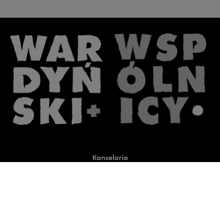
Kancelaria
Co robimy
O nas
Prawnicy