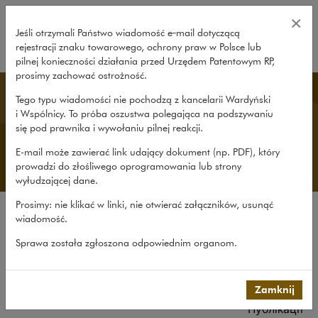
Публікації – Wardyński i Wspólni
×
Jeśli otrzymali Państwo wiadomość e‑mail dotyczącą
rejestracji znaku towarowego, ochrony praw w Polsce lub
rozwiń
pilnej konieczności działania przed Urzędem Patentowym RP,
prosimy zachować ostrożność.
Ukrainian Desk
Tego typu wiadomości nie pochodzą z kancelarii Wardyński
i Wspólnicy. To próba oszustwa polegająca na podszywaniu
się pod prawnika i wywołaniu pilnej reakcji.
E-mail może zawierać link udający dokument (np. PDF), który
prowadzi do złośliwego oprogramowania lub strony
wyłudzającej dane.
Prosimy: nie klikać w linki, nie otwierać załączników, usunąć
wiadomość.
Про нас
Sprawa została zgłoszona odpowiednim organom.
Про Український Відділ
Досвід
Про нашу команду
Zamknij
Публікації