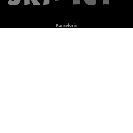
Kancelaria
Co robimy
O nas
Prawnicy
Wiedza
Publikacje
Uwaga, link zostanie otwart
Co do zasady
Uwaga, link zostanie otwarty
newtech.law
Uwaga, link zostanie otwarty w
hrlaw.pl
Uwaga, link zostanie otwar
komentarzpzp.pl
Uwaga, link zostanie otwa
komentarzRODO.pl
Kontakt
Kariera