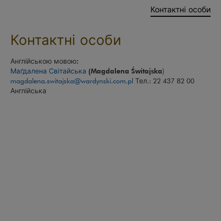
Контактні особи
Контактні особи
Англійською мовою:
Маґдалена Світайська
(Magdalena Świtajska
)
magdalena.switajska@wardynski.com.pl
Тел.: 22 437 82 00
Англійська