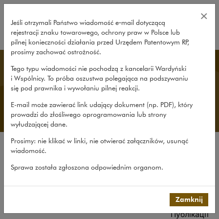
Контактні особи – Wardyński i W
×
Jeśli otrzymali Państwo wiadomość e‑mail dotyczącą
rejestracji znaku towarowego, ochrony praw w Polsce lub
rozwiń
pilnej konieczności działania przed Urzędem Patentowym RP,
prosimy zachować ostrożność.
Ukrainian Desk
Tego typu wiadomości nie pochodzą z kancelarii Wardyński
i Wspólnicy. To próba oszustwa polegająca na podszywaniu
się pod prawnika i wywołaniu pilnej reakcji.
E-mail może zawierać link udający dokument (np. PDF), który
prowadzi do złośliwego oprogramowania lub strony
wyłudzającej dane.
Prosimy: nie klikać w linki, nie otwierać załączników, usunąć
wiadomość.
Про нас
Sprawa została zgłoszona odpowiednim organom.
Про Український Відділ
Досвід
Про нашу команду
Zamknij
Публікації