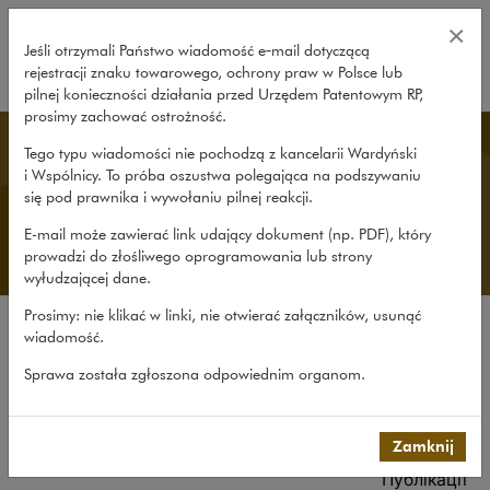
Про нас – Wardyński i Wspólnicy
×
Jeśli otrzymali Państwo wiadomość e‑mail dotyczącą
rejestracji znaku towarowego, ochrony praw w Polsce lub
rozwiń
pilnej konieczności działania przed Urzędem Patentowym RP,
prosimy zachować ostrożność.
Ukrainian Desk
Tego typu wiadomości nie pochodzą z kancelarii Wardyński
i Wspólnicy. To próba oszustwa polegająca na podszywaniu
się pod prawnika i wywołaniu pilnej reakcji.
E-mail może zawierać link udający dokument (np. PDF), który
prowadzi do złośliwego oprogramowania lub strony
wyłudzającej dane.
Prosimy: nie klikać w linki, nie otwierać załączników, usunąć
wiadomość.
Про нас
Sprawa została zgłoszona odpowiednim organom.
Про Український Відділ
Досвід
Про нашу команду
Zamknij
Публікації