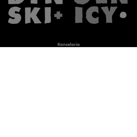
Kancelaria
Co robimy
O nas
Prawnicy
Wiedza
Publikacje
Uwaga, link zostanie otwart
Co do zasady
Uwaga, link zostanie otwarty
newtech.law
Uwaga, link zostanie otwarty w
hrlaw.pl
Uwaga, link zostanie otwar
komentarzpzp.pl
Uwaga, link zostanie otwa
komentarzRODO.pl