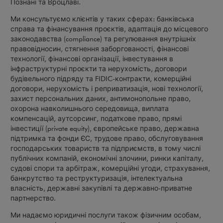
Познані та Вроцлаві.
Ми консультуємо клієнтів у таких сферах: банківська
справа та фінансування проєктів, адаптація до місцевого
законодавства (compliance) та регулювання внутрішніх
правовідносин, стягнення заборгованості, фінансові
технології, фінансові організації, інвестування в
інфраструктурні проєкти та нерухомість, договори
будівельного підряду та FIDIC-контракти, комерційні
договори, нерухомість і реприватизація, нові технології,
захист персональних даних, антимонопольне право,
охорона навколишнього середовища, виплата
компенсацій, аутсорсинг, податкове право, прямі
інвестиції (private equity), європейське право, державна
підтримка та фонди ЄС, трудове право, обслуговування
господарських товариств та підприємств, в тому числі
публічних компаній, економічні злочини, ринки капіталу,
судові спори та арбітраж, комерційні угоди, страхування,
банкрутство та реструктуризація, інтелектуальна
власність, державні закупівлі та державно-приватне
партнерство.
Ми надаємо юридичні послуги також фізичним особам,