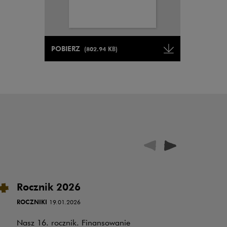
Uwaga, link zostanie otwarty w nowym oknie
POBIERZ
(802.94 KB)
Uwaga, link zostanie otwarty w 
Rocznik 2026
W
i 
ROCZNIKI
19.01.2026
w
Nasz 16. rocznik. Finansowanie
OP