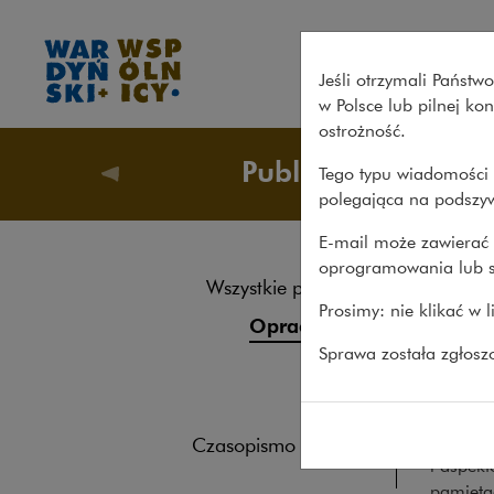
Praktyczny przewodnik prawny
Jeśli otrzymali Państ
w Polsce lub pilnej k
ostrożność.
Publikacje
Tego typu wiadomości 
Publikacj
polegająca na podszyw
E-mail może zawierać 
oprogramowania lub s
Pra
Wszystkie publikacje
Prosimy: nie klikać w 
tran
Opracowania
Sprawa została zgłos
Roczniki
OPRACO
Książki
Zbiór na
Przebieg
Czasopismo naukowe
i aspek
pamięta