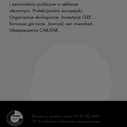
i zamówienia publiczne w sektorze
obronnym. Protekcjonizm europejski.
W 
Organizacje ekologiczne. Inwestycje OZE.
Po
Koncesje górnicze. Jawność cen mieszkań.
in
Ubezpieczenia CAR/EAR.
pr
ak
te
pr
w 
ma
Posiadamy certyfikat jakości PN-EN ISO 9001-
2015 w zakresie świadczenia usług prawnych