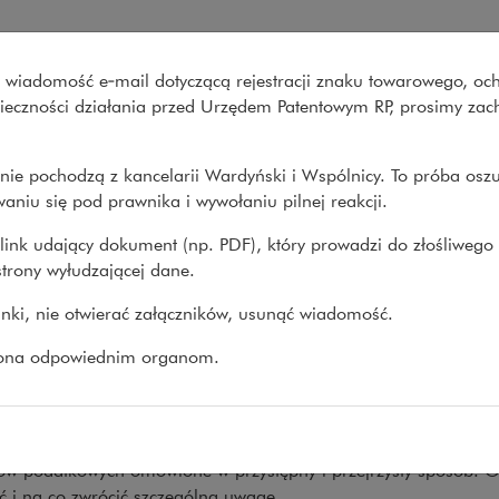
 po transakcjach fuzji i prze
wo wiadomość e‑mail dotyczącą rejestracji znaku towarowego, oc
Co robimy
O nas
Nasze spraw
onieczności działania przed Urzędem Patentowym RP, prosimy za
nie pochodzą z kancelarii Wardyński i Wspólnicy. To próba osz
e
>
Opracowania
>
Praktyczny przewodnik prawny po...
aniu się pod prawnika i wywołaniu pilnej reakcji.
link udający dokument (np. PDF), który prowadzi do złośliwego
trony wyłudzającej dane.
ktyczny przewodnik prawny p
linki, nie otwierać załączników, usunąć wiadomość.
sakcjach fuzji i przejęć
zona odpowiednim organom.
WANIA
16.05.2017
jważniejszych informacji o transakcjach fuzji i przejęć w Polsce.
, struktura i strony transakcji z uwzględnieniem ograniczeń pr
tów podatkowych omówione w przystępny i przejrzysty sposób. 
ć i na co zwrócić szczególną uwagę.