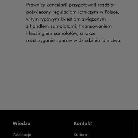
Prawnicy kancelarii przygotowali rozdział
poświęcony regulacjom lotniczym w Polsce,
w tym typowym kwestiom związanym
z handlem samolotami, finansowaniem
i leasingiem samolotów, a także
rozstrzyganiu sporów w dziedzinie lotnictwa.
Wiedza
Kontakt
Publikacje
Kariera