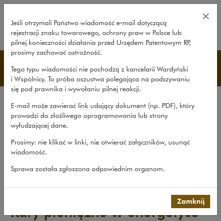
Kary pieniężne w energetyce – Wa
×
Jeśli otrzymali Państwo wiadomość e‑mail dotyczącą
rejestracji znaku towarowego, ochrony praw w Polsce lub
rozwiń
pilnej konieczności działania przed Urzędem Patentowym RP,
prosimy zachować ostrożność.
Publikacje
Tego typu wiadomości nie pochodzą z kancelarii Wardyński
i Wspólnicy. To próba oszustwa polegająca na podszywaniu
się pod prawnika i wywołaniu pilnej reakcji.
Wszystkie publikacje
E-mail może zawierać link udający dokument (np. PDF), który
Opracowania
prowadzi do złośliwego oprogramowania lub strony
wyłudzającej dane.
Roczniki
Prosimy: nie klikać w linki, nie otwierać załączników, usunąć
Książki
wiadomość.
Czasopismo naukowe
Sprawa została zgłoszona odpowiednim organom.
Publikacje
>
Opracowania
>
Kary pieniężne w energetyce
Zamknij
Kary pieniężne w energetyce