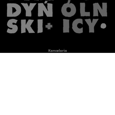
Kancelaria
Co robimy
O nas
Prawnicy
Wiedza
Publikacje
Uwaga, link zostanie otwart
Co do zasady
Uwaga, link zostanie otwarty
newtech.law
Uwaga, link zostanie otwarty w
hrlaw.pl