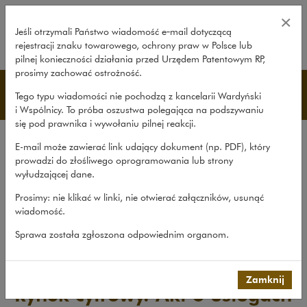
Rynek cyfrowy. Akt o usługach cy
×
Jeśli otrzymali Państwo wiadomość e‑mail dotyczącą
rejestracji znaku towarowego, ochrony praw w Polsce lub
rozwiń
pilnej konieczności działania przed Urzędem Patentowym RP,
prosimy zachować ostrożność.
Publikacje
Tego typu wiadomości nie pochodzą z kancelarii Wardyński
i Wspólnicy. To próba oszustwa polegająca na podszywaniu
się pod prawnika i wywołaniu pilnej reakcji.
Wszystkie publikacje
E-mail może zawierać link udający dokument (np. PDF), który
Opracowania
prowadzi do złośliwego oprogramowania lub strony
wyłudzającej dane.
Roczniki
Prosimy: nie klikać w linki, nie otwierać załączników, usunąć
Książki
wiadomość.
Czasopismo naukowe
Sprawa została zgłoszona odpowiednim organom.
Publikacje
>
Książki
>
Rynek cyfrowy. Akt o usługach...
Zamknij
Rynek cyfrowy. Akt o usługach