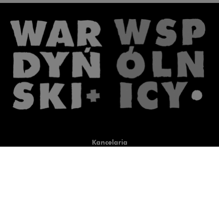
Kancelaria
Co robimy
O nas
Prawnicy
Wiedza