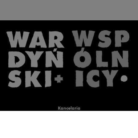
Kancelaria
Co robimy
O nas
Prawnicy