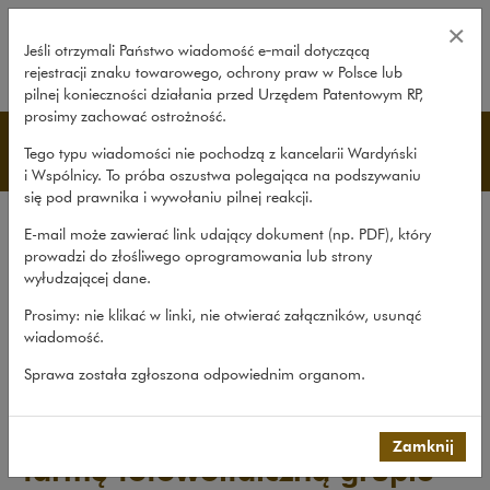
Grupa Prime PV sprzedała farmę 
×
Jeśli otrzymali Państwo wiadomość e‑mail dotyczącą
rejestracji znaku towarowego, ochrony praw w Polsce lub
rozwiń
pilnej konieczności działania przed Urzędem Patentowym RP,
prosimy zachować ostrożność.
Transakcje
Tego typu wiadomości nie pochodzą z kancelarii Wardyński
i Wspólnicy. To próba oszustwa polegająca na podszywaniu
się pod prawnika i wywołaniu pilnej reakcji.
Transakcje
E-mail może zawierać link udający dokument (np. PDF), który
Procesy
prowadzi do złośliwego oprogramowania lub strony
wyłudzającej dane.
Doradztwo
Prosimy: nie klikać w linki, nie otwierać załączników, usunąć
Pro bono
wiadomość.
Nasze sprawy
>
Transakcje
>
Sprawa została zgłoszona odpowiednim organom.
Grupa Prime PV sprzedała farmę...
Grupa Prime PV sprzedała
Zamknij
farmę fotowoltaiczną grupie