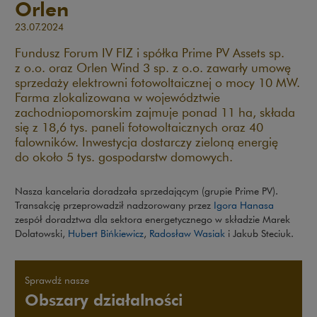
Orlen
23.07.2024
Fundusz Forum IV FIZ i spółka Prime PV Assets sp.
z o.o. oraz Orlen Wind 3 sp. z o.o. zawarły umowę
sprzedaży elektrowni fotowoltaicznej o mocy 10 MW.
Farma zlokalizowana w województwie
zachodniopomorskim zajmuje ponad 11 ha, składa
się z 18,6 tys. paneli fotowoltaicznych oraz 40
falowników. Inwestycja dostarczy zieloną energię
do około 5 tys. gospodarstw domowych.
Nasza kancelaria doradzała sprzedającym (grupie Prime PV).
Transakcję przeprowadził nadzorowany przez
Igora Hanasa
zespół doradztwa dla sektora energetycznego w składzie Marek
Dolatowski,
Hubert Bińkiewicz
,
Radosław Wasiak
i Jakub Steciuk.
Sprawdź nasze
Obszary działalności