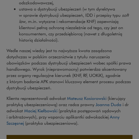
odszkodowawczej,
ustawa o dystrybucji ubezpieczeń (w tym dyrektywa
w sprawie dystrybucji ubezpieczeń, IDD i przepisy typu
soft
law
, m.in. wytyczne i rekomendacje KNF) zapewniają
klientowi pełną ochronę niezależnie od tego, czy jest on
konsumentem, czy przedsiębiorcą (nawet z długoletnią
historią działalności).
Wedle naszej wiedzy jest to najwyższa kwota zasądzona
dotychczas w polskim orzecznictwie z tytułu naruszenia
obowiązków podczas dystrybucji ubezpieczeń wobec spółki prawa
handlowego. Wyrok (nieprawomocny) potwierdza akcentowany
przez organy regulacyjne kierunek (KNF, RF, UOKiK), zgodnie
z którym badanie APK stanowi kluczowy element procesu podczas
dystrybucji ubezpieczeń.
Klienta reprezentowali adwokat
Mateusz Kosiorowski
(kierujący
praktyką ubezpieczeniową) oraz radca prawny
Joanna Duda
i dr
adwokat
Maciej Kiełbowski
(praktyka postępowań sądowych
i arbitrażowych), przy wsparciu aplikantki adwokackiej
Anny
Szczęsnej
(praktyka ubezpieczeniowa).