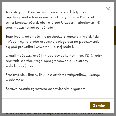
Precedensowy wyrok dla sektora 
×
Jeśli otrzymali Państwo wiadomość e‑mail dotyczącą
rejestracji znaku towarowego, ochrony praw w Polsce lub
rozwiń
pilnej konieczności działania przed Urzędem Patentowym RP,
prosimy zachować ostrożność.
Procesy
Tego typu wiadomości nie pochodzą z kancelarii Wardyński
i Wspólnicy. To próba oszustwa polegająca na podszywaniu
się pod prawnika i wywołaniu pilnej reakcji.
Transakcje
E-mail może zawierać link udający dokument (np. PDF), który
Procesy
prowadzi do złośliwego oprogramowania lub strony
wyłudzającej dane.
Doradztwo
Prosimy: nie klikać w linki, nie otwierać załączników, usunąć
Pro bono
wiadomość.
Nasze sprawy
>
Procesy
>
Precedensowy wyrok dla sektora...
Sprawa została zgłoszona odpowiednim organom.
Precedensowy wyrok dla
Zamknij
sektora ubezpieczeń: niemal