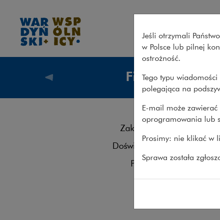
Zespół – fintech – Wardyński
Jeśli otrzymali Państ
w Polsce lub pilnej k
ostrożność.
Fintech
Tego typu wiadomości 
Co robi
polegająca na podszyw
E-mail może zawierać 
oprogramowania lub s
Zes
Zakres usług
Prosimy: nie klikać w 
Doświadczenie
Kontakt
Sprawa została zgłos
Publikacje
Krzyszto
Zespół
Tel.: 2