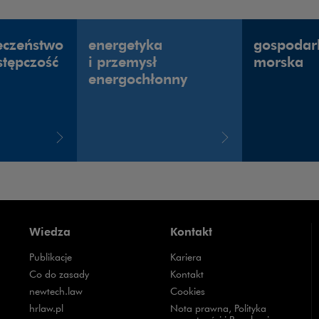
eczeństwo
energetyka
gospodar
stępczość
i przemysł
morska
energochłonny
Wiedza
Kontakt
Publikacje
Kariera
Uwaga, link zostanie otwarty w nowym oknie
Co do zasady
Kontakt
Uwaga, link zostanie otwarty w nowym oknie
newtech.law
Cookies
Uwaga, link zostanie otwarty w nowym oknie
hrlaw.pl
Nota prawna, Polityka