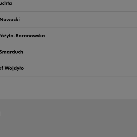
uchta
 Nowacki
Różyło-Baranowska
 Smarduch
of Wojdyło