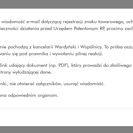
 i Wspólnicy
wo wiadomość e‑mail dotyczącą rejestracji znaku towarowego, oc
Co robimy
O nas
Nasze spraw
onieczności działania przed Urzędem Patentowym RP, prosimy za
nie pochodzą z kancelarii Wardyński i Wspólnicy. To próba osz
my
>
Sektory gospodarki
>
Fintech i blockchain
>
Fintech
>
Zespół
aniu się pod prawnika i wywołaniu pilnej reakcji.
link udający dokument (np. PDF), który prowadzi do złośliwego
trony wyłudzającej dane.
pół
linki, nie otwierać załączników, usunąć wiadomość.
:
zona odpowiednim organom.
f Wojdyło
,
krzysztof.wojdylo@wardynski.com.pl
2 437 82 00, 22 537 82 00