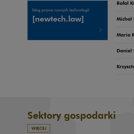
Rafał K
blog prawa nowych technologii
[newtech.law]
Michał
Maria 
Uwaga, link zostanie otwarty w nowym oknie
Daniel
Krzyszt
Sektory gospodarki
WIĘCEJ