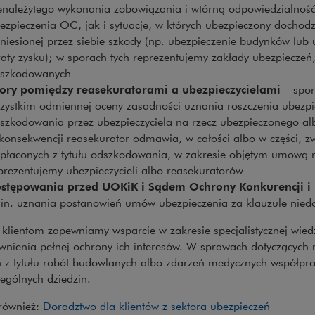
enależytego wykonania zobowiązania i wtórną odpowiedzialność u
ezpieczenia OC, jak i sytuacje, w których ubezpieczony dochodz
niesionej przez siebie szkody (np. ubezpieczenie budynków lub 
raty zysku); w sporach tych reprezentujemy zakłady ubezpieczeń
szkodowanych
ory pomiędzy reasekuratorami a ubezpieczycielami
– spor
zystkim odmiennej oceny zasadności uznania roszczenia ubezpi
szkodowania przez ubezpieczyciela na rzecz ubezpieczonego al
konsekwencji reasekurator odmawia, w całości albo w części, zw
płaconych z tytułu odszkodowania, w zakresie objętym umową r
prezentujemy ubezpieczycieli albo reasekuratorów
stępowania przed UOKiK i Sądem Ochrony Konkurencji 
in. uznania postanowień umów ubezpieczenia za klauzule nied
klientom zapewniamy wsparcie w zakresie specjalistycznej wied
wnienia pełnej ochrony ich interesów. W sprawach dotyczących
ń z tytułu robót budowlanych albo zdarzeń medycznych współpra
ególnych dziedzin.
również:
Doradztwo dla klientów z sektora ubezpieczeń