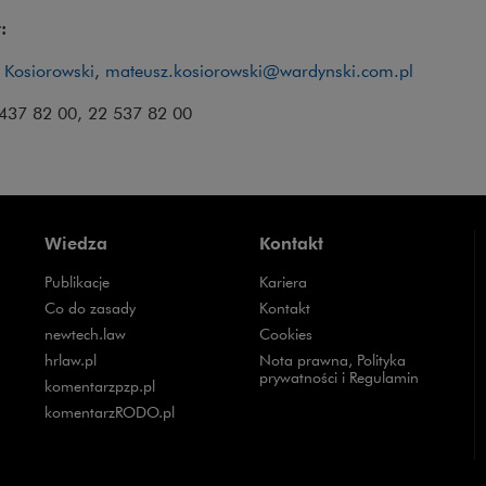
:
 Kosiorowski
,
mateusz.kosiorowski@wardynski.com.pl
2 437 82 00, 22 537 82 00
Wiedza
Kontakt
Publikacje
Kariera
Uwaga, link zostanie otwarty w nowym oknie
Co do zasady
Kontakt
Uwaga, link zostanie otwarty w nowym oknie
newtech.law
Cookies
Uwaga, link zostanie otwarty w nowym oknie
hrlaw.pl
Nota prawna, Polityka
prywatności i Regulamin
Uwaga, link zostanie otwarty w nowym oknie
komentarzpzp.pl
Uwaga, link zostanie otwarty w nowym oknie
komentarzRODO.pl