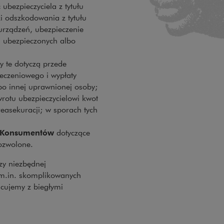
bezpieczyciela z tytułu
i odszkodowania z tytułu
urządzeń, ubezpieczenie
, ubezpieczonych albo
y te dotyczą przede
eczeniowego i wypłaty
bo innej uprawnionej osoby;
rotu ubezpieczycielowi kwot
easekuracji; w sporach tych
i Konsumentów
dotyczące
ozwolone.
zy niezbędnej
 m.in. skomplikowanych
cujemy z biegłymi