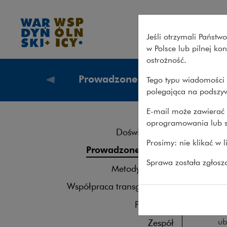
Spory ubezpieczeniowe – War
Jeśli otrzymali Państ
w Polsce lub pilnej k
ostrożność.
Prowadzone sprawy
Tego typu wiadomości 
Co robi
polegająca na podszyw
E-mail może zawierać 
oprogramowania lub s
Spo
Doświadczenie
Prosimy: nie klikać w 
Prowadzone sprawy
Prowad
Sprawa została zgłos
Metodyka pracy
w szcz
Współpraca transgraniczna
sp
Publikacje
źr
ub
Zespół