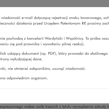
dyński i Wspólnicy
wo wiadomość e‑mail dotyczącą rejestracji znaku towarowego, oc
Co robimy
O nas
Nasze spraw
onieczności działania przed Urzędem Patentowym RP, prosimy za
nie pochodzą z kancelarii Wardyński i Wspólnicy. To próba osz
my
>
Obszary prawa
>
Spory sądowe i...
>
Prowadzone sprawy
>
Spor
aniu się pod prawnika i wywołaniu pilnej reakcji.
link udający dokument (np. PDF), który prowadzi do złośliwego
trony wyłudzającej dane.
ry ubezpieczeniowe
linki, nie otwierać załączników, usunąć wiadomość.
zimy spory sądowe w sprawach z zakresu prawa ub
zona odpowiednim organom.
ególności:
ory o odszkodowanie od zakładu ubezpieczeń z tytułu u
ódłem tych sporów są zarówno stany faktyczne obejmujące pier
ezpieczonego wobec osób trzecich z tytułu wyrządzenia szkody 