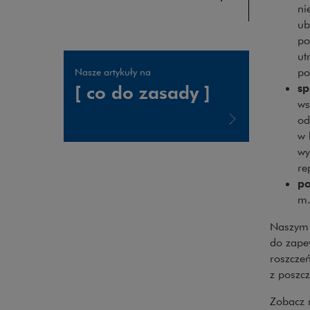
ni
ub
po
ut
po
Nasze artykuły na
sp
[ co do zasady ]
ws
od
w 
Uwaga, link zostanie otwarty w nowym oknie
wy
re
po
m.
Naszym 
do zape
roszcze
z poszcz
Zobacz 