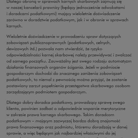
Dlatego obroną w sprawach karnych skarbowych zajmują się
w naszej kancelarii prawnicy (będący jednocześnie adwokatami
i doradcami podatkowymi) mający wieloletnie doświadczenie
zarówno w doradztwie podatkowym, jak i w obronie w sprawach
karnych.
Wieloletnie doświadczenie w prowadzeniu spraw dotyczących
zobowiązań publicznoprawnych (podatkowych, celnych,
dewizowych itd.) pozwala nam stwierdzić, że ryzyko
odpowiedzialności karnej skarbowej należy przewidywać i zwalczać
od samego początku. Zauważalny jest swego rodzaju automatyzm
działania finansowych organów ścigania. Jeżeli w podmiocie
gospodarczym dochodzi do znacznego zaniżenia zobowiązań
podatkowych, to niemal z pewnością można przyjąć, że zostanie
postawiony zarzut popełnienia przestępstwa skarbowego osobom
zarządzającym podmiotem gospodarczym.
Dlatego dobry doradca podatkowy, prowadzący sprawę swego
klienta, powinien zadbać o odpowiednie wsparcie merytoryczne
w zakresie prawa karnego skarbowego. Takim doradcom
podatkowym – mającym zazwyczaj bardzo dobrą znajomość
prawa finansowego oraz podmiotu, któremu doradzają w danej
sprawie, a więc będącym jak najbardziej właściwymi do jej