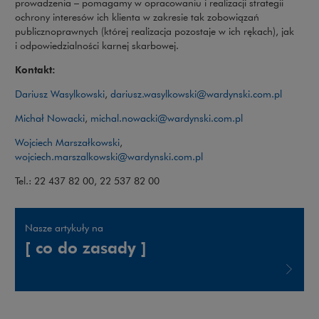
prowadzenia – pomagamy w opracowaniu i realizacji strategii
ochrony interesów ich klienta w zakresie tak zobowiązań
publicznoprawnych (której realizacja pozostaje w ich rękach), jak
i odpowiedzialności karnej skarbowej.
Kontakt:
Dariusz Wasylkowski
,
dariusz.wasylkowski@wardynski.com.pl
Michał Nowacki
,
michal.nowacki@wardynski.com.pl
Wojciech Marszałkowski
,
wojciech.marszalkowski@wardynski.com.pl
Tel.: 22 437 82 00, 22 537 82 00
Nasze artykuły na
[ co do zasady ]
Uwaga, link zostanie otwarty w nowym oknie