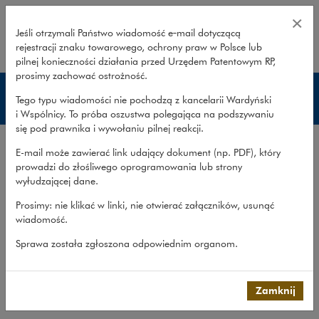
Obrona przed odpowiedzialności
×
Jeśli otrzymali Państwo wiadomość e‑mail dotyczącą
rejestracji znaku towarowego, ochrony praw w Polsce lub
rozwiń
pilnej konieczności działania przed Urzędem Patentowym RP,
prosimy zachować ostrożność.
Prowadzone sprawy
Tego typu wiadomości nie pochodzą z kancelarii Wardyński
i Wspólnicy. To próba oszustwa polegająca na podszywaniu
się pod prawnika i wywołaniu pilnej reakcji.
Doświadczenie
E-mail może zawierać link udający dokument (np. PDF), który
Prowadzone sprawy
prowadzi do złośliwego oprogramowania lub strony
wyłudzającej dane.
Metodyka pracy
Prosimy: nie klikać w linki, nie otwierać załączników, usunąć
Współpraca transgraniczna
wiadomość.
Publikacje
Sprawa została zgłoszona odpowiednim organom.
Zespół
Co robimy
>
Obszary prawa
>
Spory sądowe i...
>
Prowadzone
Zamknij
sprawy
>
Obrona przed odpowiedzialnością...