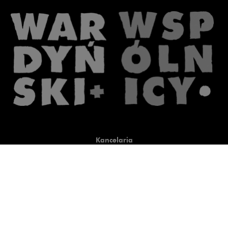
Kancelaria
Co robimy
O nas
Prawnicy
Wiedza
Publikacje