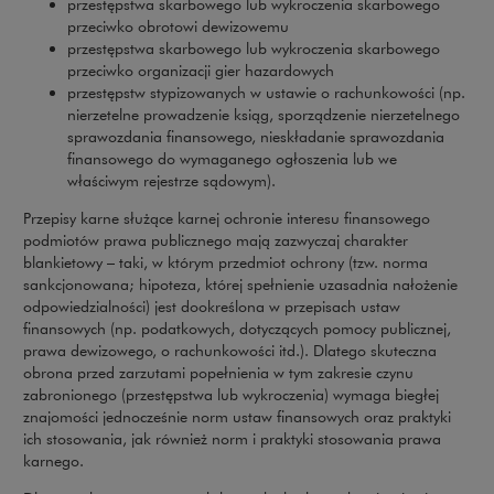
przestępstwa skarbowego lub wykroczenia skarbowego
przeciwko obrotowi dewizowemu
przestępstwa skarbowego lub wykroczenia skarbowego
przeciwko organizacji gier hazardowych
przestępstw stypizowanych w ustawie o rachunkowości (np.
nierzetelne prowadzenie ksiąg, sporządzenie nierzetelnego
sprawozdania finansowego, nieskładanie sprawozdania
finansowego do wymaganego ogłoszenia lub we
właściwym rejestrze sądowym).
Przepisy karne służące karnej ochronie interesu finansowego
podmiotów prawa publicznego mają zazwyczaj charakter
blankietowy – taki, w którym przedmiot ochrony (tzw. norma
sankcjonowana; hipoteza, której spełnienie uzasadnia nałożenie
odpowiedzialności) jest dookreślona w przepisach ustaw
finansowych (np. podatkowych, dotyczących pomocy publicznej,
prawa dewizowego, o rachunkowości itd.). Dlatego skuteczna
obrona przed zarzutami popełnienia w tym zakresie czynu
zabronionego (przestępstwa lub wykroczenia) wymaga biegłej
znajomości jednocześnie norm ustaw finansowych oraz praktyki
ich stosowania, jak również norm i praktyki stosowania prawa
karnego.