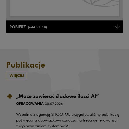
Uwaga, link zostanie otwarty w nowym oknie
POBIERZ
(644.57 KB)
Uwaga, link zostanie otwarty w
Publikacje
WIĘCEJ
„Może zawierać śladowe ilości AI”
OPRACOWANIA
30.07.2026
Wspólnie z agencją SHOOTME przygotowaliśmy publikację
poświęconą obowiązkowi oznaczania treści generowanych
z wykorzystaniem systemów AI.