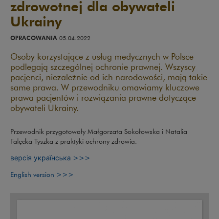
zdrowotnej dla obywateli
Ukrainy
OPRACOWANIA
05.04.2022
Osoby korzystające z usług medycznych w Polsce
podlegają szczególnej ochronie prawnej. Wszyscy
pacjenci, niezależnie od ich narodowości, mają takie
same prawa. W przewodniku omawiamy kluczowe
prawa pacjentów i rozwiązania prawne dotyczące
obywateli Ukrainy.
Przewodnik przygotowały Małgorzata Sokołowska i Natalia
Falęcka-Tyszka z praktyki ochrony zdrowia.
Uwaga, link zostanie otwarty w nowym okn
версія українська >>>
Uwaga, link zostanie otwarty w nowym oknie
English version >>>