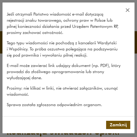
Realizacja świadczeń opieki zdro
×
Jeśli otrzymali Państwo wiadomość e‑mail dotyczącą
rejestracji znaku towarowego, ochrony praw w Polsce lub
rozwiń
pilnej konieczności działania przed Urzędem Patentowym RP,
prosimy zachować ostrożność.
Publikacje
Tego typu wiadomości nie pochodzą z kancelarii Wardyński
i Wspólnicy. To próba oszustwa polegająca na podszywaniu
się pod prawnika i wywołaniu pilnej reakcji.
Wszystkie publikacje
E-mail może zawierać link udający dokument (np. PDF), który
Opracowania
prowadzi do złośliwego oprogramowania lub strony
wyłudzającej dane.
Roczniki
Prosimy: nie klikać w linki, nie otwierać załączników, usunąć
Książki
wiadomość.
Czasopismo naukowe
Sprawa została zgłoszona odpowiednim organom.
Publikacje
>
Opracowania
>
Realizacja świadczeń opieki...
Zamknij
Realizacja świadczeń opieki