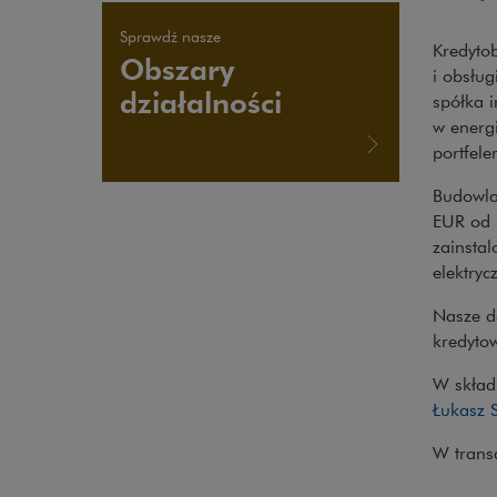
Sprawdź nasze
Kredytob
Obszary
i obsług
działalności
spółka i
w energ
portfele
Budowla
EUR od k
zainsta
elektryc
Nasze d
kredyto
W skład
Łukasz 
W trans