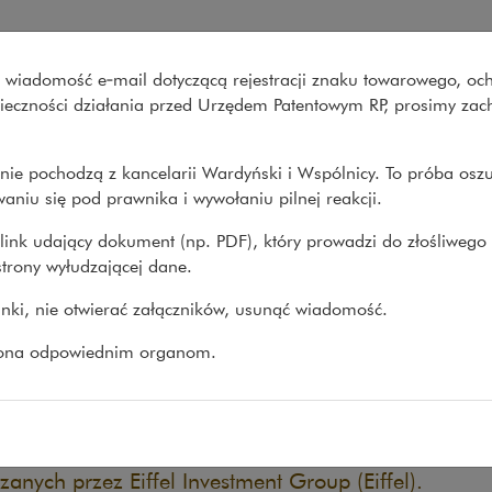
ozyskuje finansowanie na bud
wo wiadomość e‑mail dotyczącą rejestracji znaku towarowego, oc
Co robimy
O nas
Nasze spraw
onieczności działania przed Urzędem Patentowym RP, prosimy za
nie pochodzą z kancelarii Wardyński i Wspólnicy. To próba osz
prawy
>
Transakcje
>
Lords LB Asset Management pozyskuje...
aniu się pod prawnika i wywołaniu pilnej reakcji.
link udający dokument (np. PDF), który prowadzi do złośliwego
trony wyłudzającej dane.
ds LB Asset Management pozy
linki, nie otwierać załączników, usunąć wiadomość.
budowę portfela farm fotowol
zona odpowiednim organom.
24
aliśmy Lords LB Asset Management w zamknięciu tra
e, polegającej na pozyskaniu kredytu w wysokości 
opejskiego Banku Odbudowy i Rozwoju (EBOR) oraz
zanych przez Eiffel Investment Group (Eiffel).