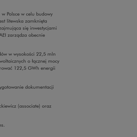
a w Polsce w celu budowy
jest litewska zamknięta
 zajmująca się inwestycjami
AEI zarządza obecnie
adów w wysokości 22,5 mln
owoltaicznych o łącznej mocy
nerować 122,5 GWh energii
zygotowanie dokumentacji
kiewicz (associate) oraz
ns.