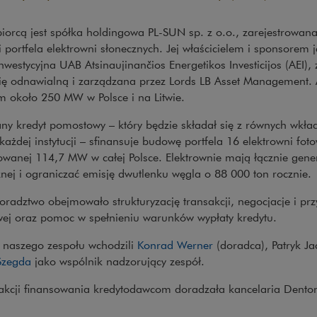
iorcą jest spółka holdingowa PL-SUN sp. z o.o., zarejestrowan
i portfela elektrowni słonecznych. Jej właścicielem i sponsorem 
nwestycyjna UAB Atsinaujinančios Energetikos Investicijos (AEI),
ię odnawialną i zarządzana przez Lords LB Asset Management. 
m około 250 MW w Polsce i na Litwie.
ny kredyt pomostowy – który będzie składał się z równych wkł
ażdej instytucji – sfinansuje budowę portfela 16 elektrowni fot
lowanej 114,7 MW w całej Polsce. Elektrownie mają łącznie ge
znej i ograniczać emisję dwutlenku węgla o 88 000 ton rocznie.
oradztwo obejmowało strukturyzację transakcji, negocjacje i pr
wej oraz pomoc w spełnieniu warunków wypłaty kredytu.
 naszego zespołu wchodzili
Konrad Werner
(doradca), Patryk Jac
Szegda
jako wspólnik nadzorujący zespół.
akcji finansowania kredytodawcom doradzała kancelaria Dento