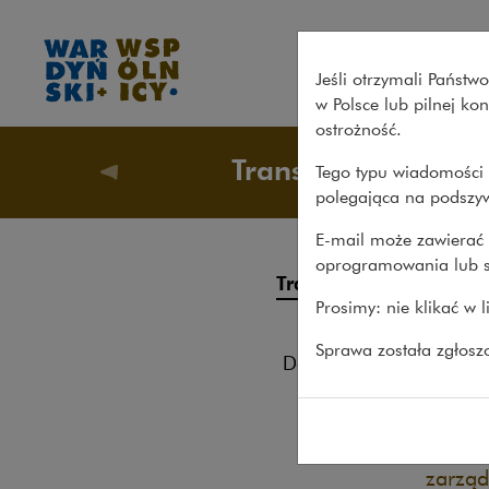
Lords LB Asset Management p
Jeśli otrzymali Państ
w Polsce lub pilnej k
ostrożność.
Transakcje
Tego typu wiadomości 
Nasze s
polegająca na podszyw
E-mail może zawierać 
oprogramowania lub s
Lor
Transakcje
Prosimy: nie klikać w 
na 
Procesy
Sprawa została zgłos
12.03.20
Doradztwo
Wspier
Pro bono
financ
od Eur
zarząd