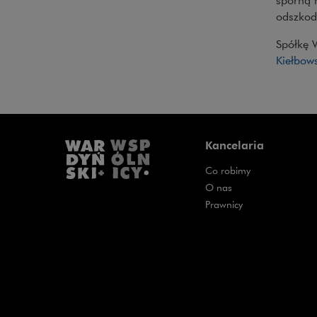
sporną n
odszko
Spółkę 
Kiełbows
Kancelaria
Co robimy
O nas
Prawnicy