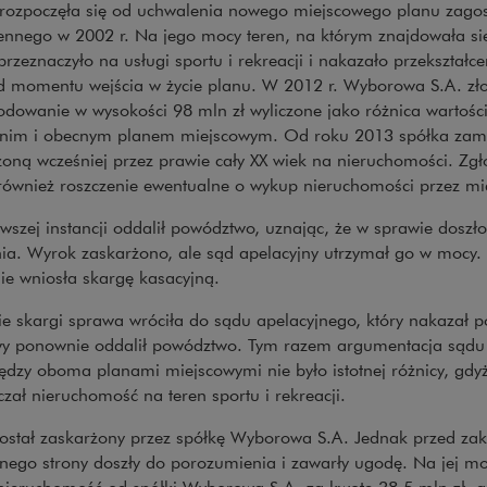
rozpoczęła się od uchwalenia nowego miejscowego planu zag
ennego w 2002 r. Na jego mocy teren, na którym znajdowała się
rzeznaczyło na usługi sportu i rekreacji i nakazało przekształc
od momentu wejścia w życie planu. W 2012 r. Wyborowa S.A. zł
odowanie w wysokości 98 mln zł wyliczone jako różnica wartośc
nim i obecnym planem miejscowym. Od roku 2013 spółka zamk
oną wcześniej przez prawie cały XX wiek na nieruchomości. Zgł
 również roszczenie ewentualne o wykup nieruchomości przez mi
wszej instancji oddalił powództwo, uznając, że w sprawie doszł
nia. Wyrok zaskarżono, ale sąd apelacyjny utrzymał go w mocy
ie wniosła skargę kasacyjną.
ie skargi sprawa wróciła do sądu apelacyjnego, który nakazał p
y ponownie oddalił powództwo. Tym razem argumentacja sądu op
ędzy oboma planami miejscowymi nie było istotnej różnicy, gdy
zał nieruchomość na teren sportu i rekreacji.
ostał zaskarżony przez spółkę Wyborowa S.A. Jednak przed za
jnego strony doszły do porozumienia i zawarły ugodę. Na jej m