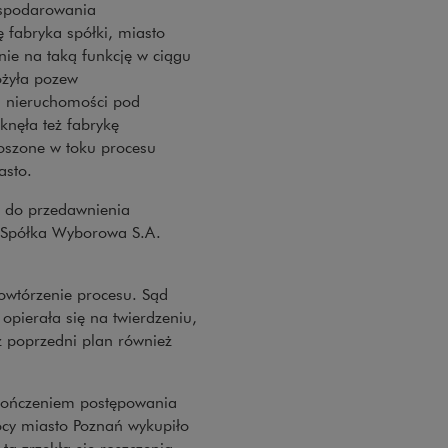
ospodarowania
 fabryka spółki, miasto
enie na taką funkcję w ciągu
ożyła pozew
i nieruchomości pod
nęła też fabrykę
oszone w toku procesu
asto.
o do przedawnienia
. Spółka Wyborowa S.A.
owtórzenie procesu. Sąd
ierała się na twierdzeniu,
ż poprzedni plan również
kończeniem postępowania
ocy miasto Poznań wykupiło