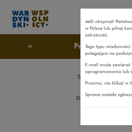
Ugoda władz Poznania ze sp
Jeśli otrzymali Państ
w Polsce lub pilnej k
ostrożność.
Procesy
Tego typu wiadomości 
Nasze s
polegająca na podszyw
E-mail może zawierać 
oprogramowania lub s
Ugo
Transakcje
Prosimy: nie klikać w 
18.12.20
Procesy
Sprawa została zgłos
Po dzi
Doradztwo
S.A. N
Pro bono
nieruc
ustalo