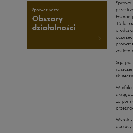
Sprawa 
przestrz
Sprawdź nasze
Poznań p
Obszary
15 lat 
działalności
o odszk
poprzed
prowadz
zostało
Sąd pier
roszcze
skuteczn
W efekc
okręgow
że pomi
przeznac
Wyrok z
apelacy