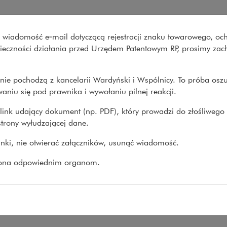
ółką Wyborowa S.A. – Wardyń
wo wiadomość e‑mail dotyczącą rejestracji znaku towarowego, oc
Co robimy
O nas
Nasze spraw
onieczności działania przed Urzędem Patentowym RP, prosimy za
nie pochodzą z kancelarii Wardyński i Wspólnicy. To próba osz
prawy
>
Procesy
>
Ugoda władz Poznania ze spółką...
aniu się pod prawnika i wywołaniu pilnej reakcji.
link udający dokument (np. PDF), który prowadzi do złośliwego
trony wyłudzającej dane.
da władz Poznania ze spółk
linki, nie otwierać załączników, usunąć wiadomość.
20
zona odpowiednim organom.
esięciu latach sporu miasto Poznań podpisało ugod
a jej mocy miasto nabyło prawo do użytkowania wi
homości nad Jeziorem Maltańskim. W wyniku negocj
na na 38,5 mln złotych.