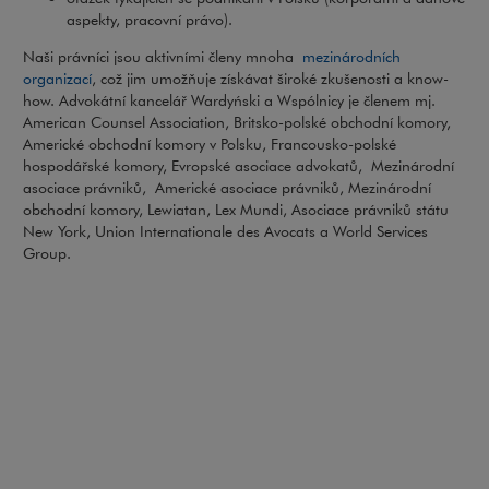
aspekty, pracovní právo).
Naši právníci jsou aktivními členy mnoha
mezinárodních
organizací
, což jim umožňuje získávat široké zkušenosti a know-
how. Advokátní kancelář Wardyński a Wspólnicy je členem mj.
American Counsel Association, Britsko-polské obchodní komory,
Americké obchodní komory v Polsku, Francousko-polské
hospodářské komory, Evropské asociace advokatů, Mezinárodní
asociace právniků, Americké asociace právniků, Mezinárodní
obchodní komory, Lewiatan, Lex Mundi, Asociace právniků státu
New York, Union Internationale des Avocats a World Services
Group.