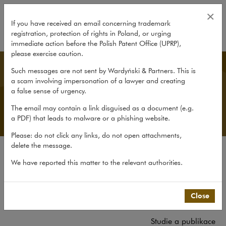
Zkušenosti
×
If you have received an email concerning trademark
registration, protection of rights in Poland, or urging
expand
immediate action before the Polish Patent Office (UPRP),
please exercise caution.
Czech Desk
Such messages are not sent by Wardyński & Partners. This is
a scam involving impersonation of a lawyer and creating
a false sense of urgency.
The email may contain a link disguised as a document (e.g.
a PDF) that leads to malware or a phishing website.
Please: do not click any links, do not open attachments,
delete the message.
O kanceláři
We have reported this matter to the relevant authorities.
O Czech Desk
Zkušenosti
Close
Tým
Studie a publikace