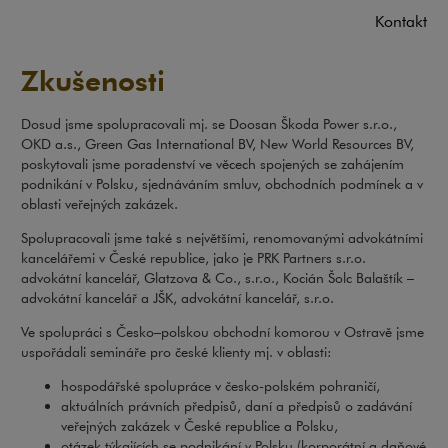
Kontakt
Zkušenosti
Dosud jsme spolupracovali mj. se Doosan Škoda Power s.r.o.,
OKD a.s., Green Gas International BV, New World Resources BV,
poskytovali jsme poradenství ve věcech spojených se zahájením
podnikání v Polsku, sjednáváním smluv, obchodních podmínek a v
oblasti veřejných zakázek.
Spolupracovali jsme také s největšími, renomovanými advokátními
kancelářemi v České republice, jako je PRK Partners s.r.o.
advokátní kancelář, Glatzova & Co., s.r.o., Kocián Šolc Balaštík –
advokátní kancelář a JŠK, advokátní kancelář, s.r.o.
Ve spolupráci s Česko–polskou obchodní komorou v Ostravě jsme
uspořádali semináře pro české klienty mj. v oblasti:
hospodářské spolupráce v česko-polském pohraničí,
aktuálních právních předpisů, daní a předpisů o zadávání
veřejných zakázek v České republice a Polsku,
otázek týkajících se podnikání v Polsku (korporátní a daňové