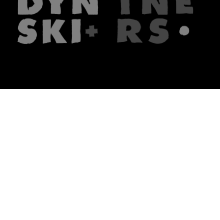
The firm
What we do
About us
Lawyers
Knowledge
Publications
Note, the link will open in a n
In principle