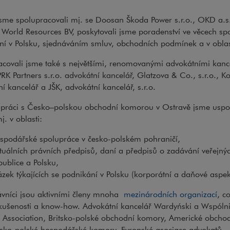
sme spolupracovali mj. se Doosan Škoda Power s.r.o., OKD a.s.
 World Resources BV, poskytovali jsme poradenství ve věcech sp
ní v Polsku, sjednáváním smluv, obchodních podmínek a v oblas
acovali jsme také s největšími, renomovanými advokátními kanc
PRK Partners s.r.o. advokátní kancelář, Glatzova & Co., s.r.o., Ko
í kancelář a JŠK, advokátní kancelář, s.r.o.
upráci s Česko–polskou obchodní komorou v Ostravě jsme uspo
j. v oblasti:
spodářské spolupráce v česko-polském pohraničí,
tuálních právních předpisů, daní a předpisů o zadávání veřejný
publice a Polsku,
ázek týkajících se podnikání v Polsku (korporátní a daňové aspek
ávníci jsou aktivními členy mnoha
mezinárodních organizací
, c
zkušenosti a know-how. Advokátní kancelář Wardyński a Wspóln
 Association, Britsko-polské obchodní komory, Americké obchod
sko-polské hospodářské komory, Evropské asociace advokatů, 