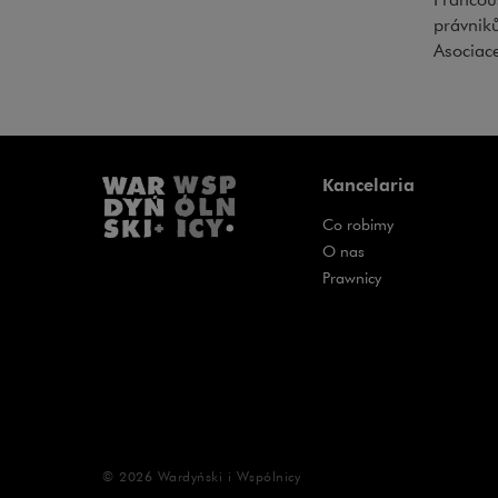
právnik
Asociace
Kancelaria
Co robimy
O nas
Prawnicy
© 2026
Wardyński i Wspólnicy