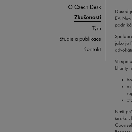
O Czech Desk
Dosud j
Zkušenosti
BV, New
podniká
Tým
Spolupr
Studie a publikace
jako je 
Kontakt
advokátn
Ve spol
klienty m
ho
ak
re
ot
Naši pr
široké 
Counsel
Francou