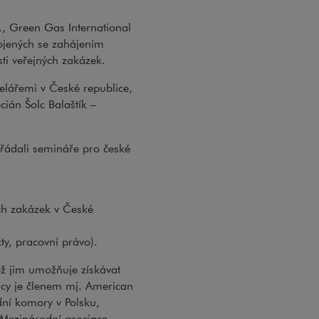
, Green Gas International
ojených se zahájením
ti veřejných zakázek.
elářemi v České republice,
cián Šolc Balaštík –
řádali semináře pro české
ch zakázek v České
ty, pracovní právo).
ož jim umožňuje získávat
icy je členem mj. American
ní komory v Polsku,
Mezinárodní asociace