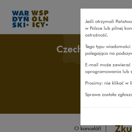
Zkušenosti – Wardyński i Wsp
Jeśli otrzymali Państ
w Polsce lub pilnej k
ostrożność.
Czech Desk
Tego typu wiadomości 
polegająca na podszyw
E-mail może zawierać 
oprogramowania lub s
Prosimy: nie klikać w 
Sprawa została zgłos
Zku
O kanceláři