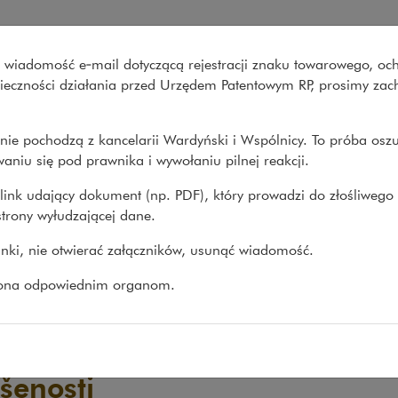
ólnicy
wo wiadomość e‑mail dotyczącą rejestracji znaku towarowego, oc
Co robimy
O nas
Nasze spraw
onieczności działania przed Urzędem Patentowym RP, prosimy za
nie pochodzą z kancelarii Wardyński i Wspólnicy. To próba osz
aniu się pod prawnika i wywołaniu pilnej reakcji.
link udający dokument (np. PDF), który prowadzi do złośliwego
trony wyłudzającej dane.
linki, nie otwierać załączników, usunąć wiadomość.
zona odpowiednim organom.
šenosti