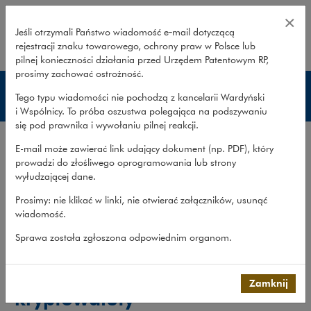
Zakres usług – blockchain – Ward
×
Jeśli otrzymali Państwo wiadomość e‑mail dotyczącą
rejestracji znaku towarowego, ochrony praw w Polsce lub
rozwiń
pilnej konieczności działania przed Urzędem Patentowym RP,
prosimy zachować ostrożność.
Blockchain
Tego typu wiadomości nie pochodzą z kancelarii Wardyński
i Wspólnicy. To próba oszustwa polegająca na podszywaniu
się pod prawnika i wywołaniu pilnej reakcji.
Zakres usług
E-mail może zawierać link udający dokument (np. PDF), który
Doświadczenie
prowadzi do złośliwego oprogramowania lub strony
wyłudzającej dane.
Publikacje
Prosimy: nie klikać w linki, nie otwierać załączników, usunąć
Zespół
wiadomość.
Co robimy
>
Sektory gospodarki
>
Fintech i blockchain
>
Sprawa została zgłoszona odpowiednim organom.
Blockchain
>
Zakres usług
Blockchain, tokeny,
Zamknij
kryptowaluty