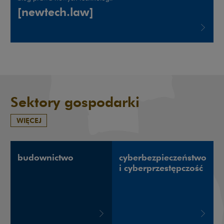
[newtech.law]
Uwaga, link zostanie otwarty w nowym oknie
Sektory gospodarki
WIĘCEJ
budownictwo
cyberbezpieczeństwo
i cyberprzestępczość