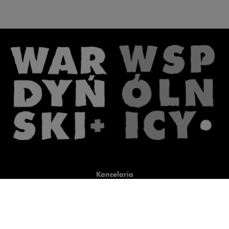
Kancelaria
Co robimy
O nas
Prawnicy