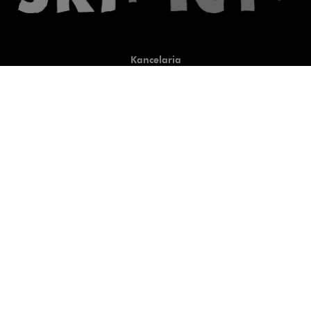
Kancelaria
Co robimy
O nas
Prawnicy
Wiedza
Publikacje
Uwaga, link zostanie otwart
Co do zasady
Uwaga, link zostanie otwarty
newtech.law
Uwaga, link zostanie otwarty w
hrlaw.pl
Uwaga, link zostanie otwar
komentarzpzp.pl
Uwaga, link zostanie otwa
komentarzRODO.pl
Kontakt
Kariera