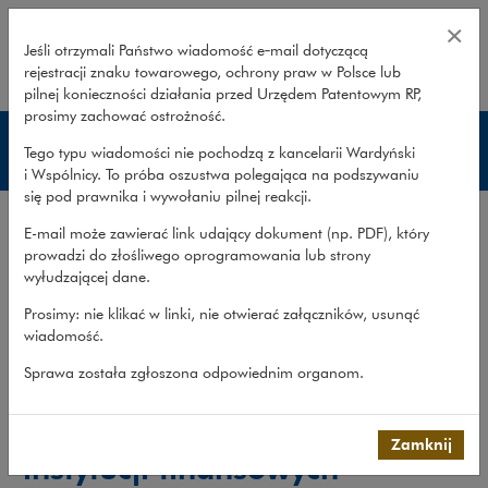
Zakres usług – instytucje finans
×
Jeśli otrzymali Państwo wiadomość e‑mail dotyczącą
rejestracji znaku towarowego, ochrony praw w Polsce lub
rozwiń
pilnej konieczności działania przed Urzędem Patentowym RP,
prosimy zachować ostrożność.
Instytucje finansowe
Tego typu wiadomości nie pochodzą z kancelarii Wardyński
i Wspólnicy. To próba oszustwa polegająca na podszywaniu
się pod prawnika i wywołaniu pilnej reakcji.
Zakres usług
E-mail może zawierać link udający dokument (np. PDF), który
Doświadczenie
prowadzi do złośliwego oprogramowania lub strony
wyłudzającej dane.
Publikacje
Prosimy: nie klikać w linki, nie otwierać załączników, usunąć
Zespół
wiadomość.
Co robimy
>
Sektory gospodarki
>
Instytucje finansowe...
>
Sprawa została zgłoszona odpowiednim organom.
Instytucje finansowe
>
Zakres usług
Kompleksowe doradztwo dla
Zamknij
instytucji finansowych