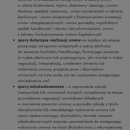
o roboty budowlane, najmu, dzierżawy i leasingu, umów
dostawy, spedycji i przewozu, umów zawieranych w obrocie
bankowym i umów związanych z finansowaniem inwestycji,
umów ubezpieczeniowych, umów pomiędzy wspólnikami
spółek handlowych i obrotu nieruchomościami, umów
z zakresu funkcjonowania rynków kapitałowych
spory dotyczące realizacji umów
na każdym ich etapie,
poczynając od sporów związanych z oceną zdolności
do zawarcia kontraktu handlowego, formą jego zawarcia
(w trybie ofertowym lub przetargowym, jak również w trybie
negocjacji), interpretacją, ustaleniem istnienia lub
nieistnienia umowy, przejścia praw i obowiązków
umownych na inne osoby czy też uzyskaniem zastępczego
oświadczenia woli
spory odszkodowawcze –
o naprawienie szkody
(rzeczywistej lub utraconych korzyści) wyrządzonej na etapie
prowadzenia negocjacji i oświadczeń składanych
w momencie zawarcia umowy, a ponadto szkody z tytułu
niewykonania lub nienależytego wykonania umowy lub
czynu niedozwolonego; dochodzimy również roszczeń
odszkodowawczych poprzez upoważnienie do zastępczego
wykonania umowy na koszt dłużnika wraz z rekompensatą