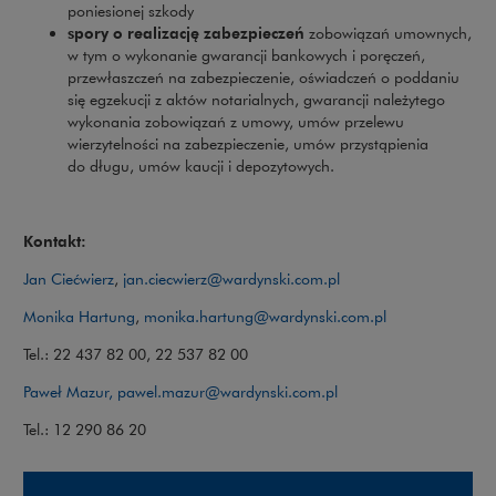
poniesionej szkody
spory o realizację zabezpieczeń
zobowiązań umownych,
w tym o wykonanie gwarancji bankowych i poręczeń,
przewłaszczeń na zabezpieczenie, oświadczeń o poddaniu
się egzekucji z aktów notarialnych, gwarancji należytego
wykonania zobowiązań z umowy, umów przelewu
wierzytelności na zabezpieczenie, umów przystąpienia
do długu, umów kaucji i depozytowych.
Kontakt:
Jan Ciećwierz
,
jan.ciecwierz@wardynski.com.pl
Monika Hartung
,
monika.hartung@wardynski.com.pl
Tel.: 22 437 82 00, 22 537 82 00
Paweł Mazur,
pawel.mazur@wardynski.com.pl
Tel.: 12 290 86 20