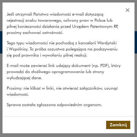
Spory gospodarcze – Wardyński i
×
Jeśli otrzymali Państwo wiadomość e‑mail dotyczącą
rejestracji znaku towarowego, ochrony praw w Polsce lub
rozwiń
pilnej konieczności działania przed Urzędem Patentowym RP,
prosimy zachować ostrożność.
Prowadzone sprawy
Tego typu wiadomości nie pochodzą z kancelarii Wardyński
i Wspólnicy. To próba oszustwa polegająca na podszywaniu
się pod prawnika i wywołaniu pilnej reakcji.
Doświadczenie
E-mail może zawierać link udający dokument (np. PDF), który
Prowadzone sprawy
prowadzi do złośliwego oprogramowania lub strony
wyłudzającej dane.
Metodyka pracy
Prosimy: nie klikać w linki, nie otwierać załączników, usunąć
Współpraca transgraniczna
wiadomość.
Publikacje
Sprawa została zgłoszona odpowiednim organom.
Zespół
Co robimy
>
Obszary prawa
>
Spory sądowe i...
>
Prowadzone
Zamknij
sprawy
>
Spory gospodarcze