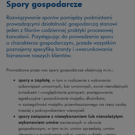
Spory gospodarcze
Rozwiązywanie sporów pomiędzy podmiotami
prowadzącymi działalność gospodarczą stanowi
jeden z filarów codziennej praktyki procesowej
kancelarii. Przystępując do prowadzenia sporu
o charakterze gospodarczym, przede wszystkim
poznajemy specyfikę branży i uwarunkowania
biznesowe naszych klientów.
Prowadzone przez nas spory gospodarcze obejmują m.in.:
spory o zapłatę
, w tym o rozliczenie z wykonania
zobowiązań umownych, kar umownych, zwrot nienależnych
świadczeń i uwzględnianie potrąceń; postępowania
egzekucyjne i poszukiwanie majątku dłużników,
w szczególności majątku przewłaszczonego na rzecz osoby
trzeciej z pokrzywdzeniem wierzycieli
spory związane z niewykonaniem lub nienależytym
wykonaniem umów
zawieranych w obrocie
gospodarczym, w tym m.in. umów sprzedaży, umów
zlecenia i o świadczenie usług, umów o dzieło, umów