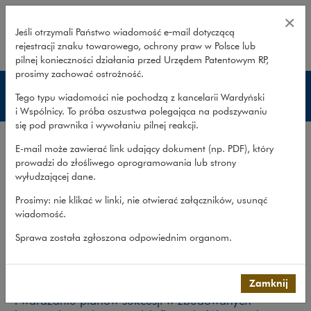
Zakres usług – sukcesja biznesow
×
Jeśli otrzymali Państwo wiadomość e‑mail dotyczącą
rejestracji znaku towarowego, ochrony praw w Polsce lub
rozwiń
pilnej konieczności działania przed Urzędem Patentowym RP,
prosimy zachować ostrożność.
Sukcesja biznesowa
Tego typu wiadomości nie pochodzą z kancelarii Wardyński
i Wspólnicy. To próba oszustwa polegająca na podszywaniu
się pod prawnika i wywołaniu pilnej reakcji.
Zakres usług
E-mail może zawierać link udający dokument (np. PDF), który
Publikacje
prowadzi do złośliwego oprogramowania lub strony
wyłudzającej dane.
Zespół
Prosimy: nie klikać w linki, nie otwierać załączników, usunąć
Co robimy
>
Obszary prawa
>
Doradztwo dla...
>
Sukcesja
wiadomość.
biznesowa
>
Zakres usług
Sprawa została zgłoszona odpowiednim organom.
Sukcesja biznesowa
Zamknij
Pomagamy naszym klientom w opracowywaniu
i wdrażaniu planów sukcesji w zbudowanych