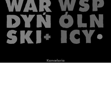
Kancelaria
Co robimy
O nas
Prawnicy
Wiedza
Publikacje
Uwaga, link zostanie otwart
Co do zasady