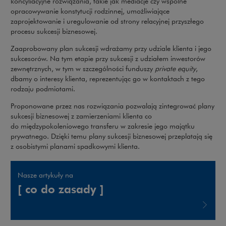
koncyliacyjne rozwiązania, takie jak mediacje czy wspólne
opracowywanie konstytucji rodzinnej, umożliwiające
zaprojektowanie i uregulowanie od strony relacyjnej przyszłego
procesu sukcesji biznesowej.
Zaaprobowany plan sukcesji wdrażamy przy udziale klienta i jego
sukcesorów. Na tym etapie przy sukcesji z udziałem inwestorów
zewnętrznych, w tym w szczególności funduszy
private equity
,
dbamy o interesy klienta, reprezentując go w kontaktach z tego
rodzaju podmiotami.
Proponowane przez nas rozwiązania pozwalają zintegrować plany
sukcesji biznesowej z zamierzeniami klienta co
do międzypokoleniowego transferu w zakresie jego majątku
prywatnego. Dzięki temu plany sukcesji biznesowej przeplatają się
z osobistymi planami spadkowymi klienta.
Nasze artykuły na
[ co do zasady ]
Uwaga, link zostanie otwarty w nowym oknie