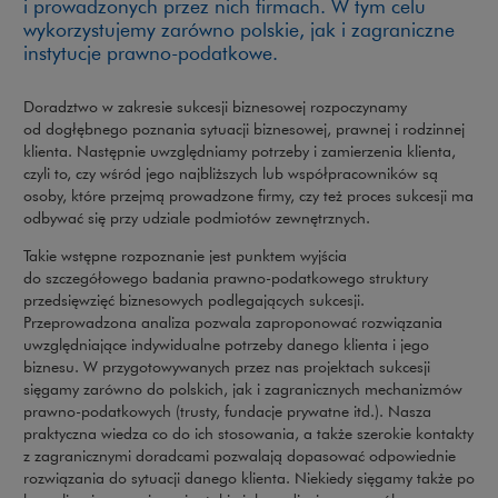
i prowadzonych przez nich firmach. W tym celu
wykorzystujemy zarówno polskie, jak i zagraniczne
instytucje prawno-podatkowe.
Doradztwo w zakresie sukcesji biznesowej rozpoczynamy
od dogłębnego poznania sytuacji biznesowej, prawnej i rodzinnej
klienta. Następnie uwzględniamy potrzeby i zamierzenia klienta,
czyli to, czy wśród jego najbliższych lub współpracowników są
osoby, które przejmą prowadzone firmy, czy też proces sukcesji ma
odbywać się przy udziale podmiotów zewnętrznych.
Takie wstępne rozpoznanie jest punktem wyjścia
do szczegółowego badania prawno-podatkowego struktury
przedsięwzięć biznesowych podlegających sukcesji.
Przeprowadzona analiza pozwala zaproponować rozwiązania
uwzględniające indywidualne potrzeby danego klienta i jego
biznesu. W przygotowywanych przez nas projektach sukcesji
sięgamy zarówno do polskich, jak i zagranicznych mechanizmów
prawno-podatkowych (trusty, fundacje prywatne itd.). Nasza
praktyczna wiedza co do ich stosowania, a także szerokie kontakty
z zagranicznymi doradcami pozwalają dopasować odpowiednie
rozwiązania do sytuacji danego klienta. Niekiedy sięgamy także po