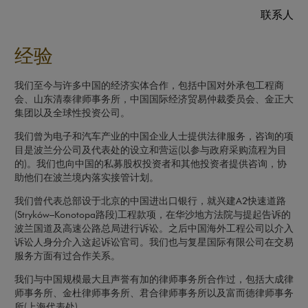
联系人
经验
我们至今与许多中国的经济实体合作，包括中国对外承包工程商
会、山东清泰律师事务所，中国国际经济贸易仲裁委员会、金正大
集团以及全球性投资公司。
我们曾为电子和汽车产业的中国企业人士提供法律服务，咨询的项
目是波兰分公司及代表处的设立和营运(以参与政府采购流程为目
的)。我们也向中国的私募股权投资者和其他投资者提供咨询，协
助他们在波兰境内落实接管计划。
我们曾代表总部设于北京的中国进出口银行，就兴建A2快速道路
(Stryków–Konotopa路段)工程款项，在华沙地方法院与提起告诉的
波兰国道及高速公路总局进行诉讼。之后中国海外工程公司以介入
诉讼人身分介入这起诉讼官司。我们也与复星国际有限公司在交易
服务方面有过合作关系。
我们与中国规模最大且声誉有加的律师事务所合作过，包括大成律
师事务所、金杜律师事务所、君合律师事务所以及富而德律师事务
所(上海代表处)。