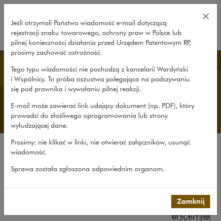
经验 – Wardyński i Wspólnicy
×
Jeśli otrzymali Państwo wiadomość e‑mail dotyczącą
rejestracji znaku towarowego, ochrony praw w Polsce lub
rozwiń
pilnej konieczności działania przed Urzędem Patentowym RP,
prosimy zachować ostrożność.
Chinese Desk
Tego typu wiadomości nie pochodzą z kancelarii Wardyński
i Wspólnicy. To próba oszustwa polegająca na podszywaniu
się pod prawnika i wywołaniu pilnej reakcji.
E-mail może zawierać link udający dokument (np. PDF), który
prowadzi do złośliwego oprogramowania lub strony
wyłudzającej dane.
Prosimy: nie klikać w linki, nie otwierać załączników, usunąć
wiadomość.
公司简介
Sprawa została zgłoszona odpowiednim organom.
中国客户咨询平台简介
经验
团队
Zamknij
研究和刊物