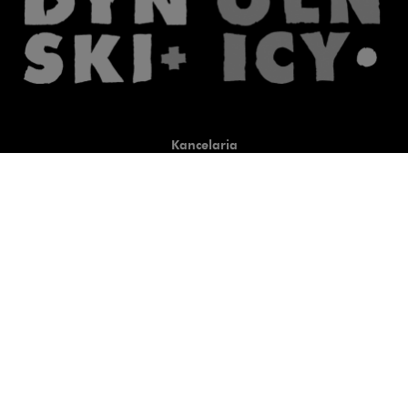
Kancelaria
Co robimy
O nas
Prawnicy
Wiedza
Publikacje
Uwaga, link zostanie otwart
Co do zasady
Uwaga, link zostanie otwarty
newtech.law
Uwaga, link zostanie otwarty w
hrlaw.pl
Uwaga, link zostanie otwar
komentarzpzp.pl
Uwaga, link zostanie otwa
komentarzRODO.pl