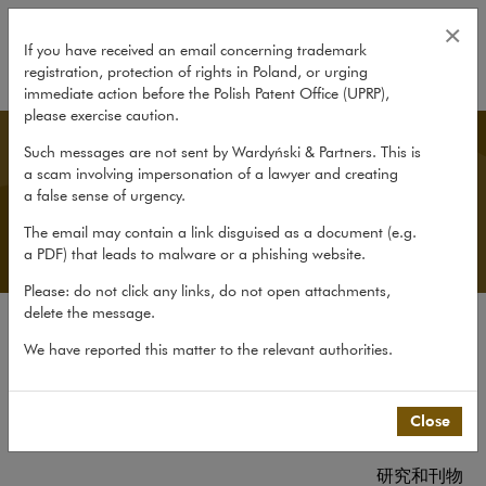
经验
×
If you have received an email concerning trademark
registration, protection of rights in Poland, or urging
expand
immediate action before the Polish Patent Office (UPRP),
please exercise caution.
Chinese Desk
Such messages are not sent by Wardyński & Partners. This is
a scam involving impersonation of a lawyer and creating
a false sense of urgency.
The email may contain a link disguised as a document (e.g.
a PDF) that leads to malware or a phishing website.
Please: do not click any links, do not open attachments,
delete the message.
公司简介
We have reported this matter to the relevant authorities.
中国客户咨询平台简介
经验
Close
团队
研究和刊物