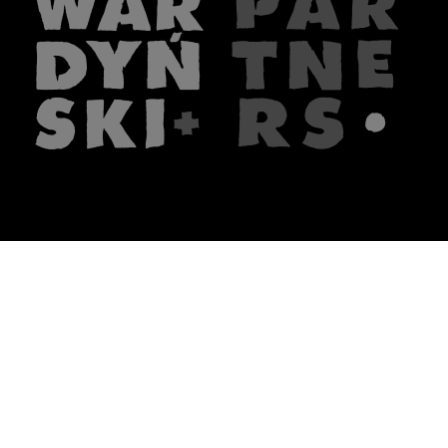
The firm
What we do
About us
Lawyers
Knowledge