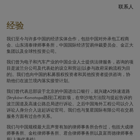
联系人
经验
我们至今与许多中国的经济实体合作，包括中国对外承包工程商
会、山东清泰律师事务所，中国国际经济贸易仲裁委员会、金正大
集团以及全球性投资公司。
我们曾为电子和汽车产业的中国企业人士提供法律服务，咨询的项
目是波兰分公司及代表处的设立和营运(以参与政府采购流程为目
的)。我们也向中国的私募股权投资者和其他投资者提供咨询，协
助他们在波兰境内落实接管计划。
我们曾代表总部设于北京的中国进出口银行，就兴建A2快速道路
(Stryków–Konotopa路段)工程款项，在华沙地方法院与提起告诉的
波兰国道及高速公路总局进行诉讼。之后中国海外工程公司以介入
诉讼人身分介入这起诉讼官司。我们也与复星国际有限公司在交易
服务方面有过合作关系。
我们与中国规模最大且声誉有加的律师事务所合作过，包括大成律
师事务所、金杜律师事务所、君合律师事务所以及富而德律师事务
所(上海代表处)。