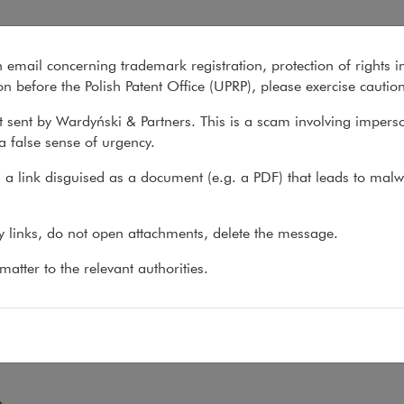
n email concerning trademark registration, protection of rights i
What we do
About us
Recent matter
n before the Polish Patent Office (UPRP), please exercise cautio
 sent by Wardyński & Partners. This is a scam involving impers
a false sense of urgency.
a link disguised as a document (e.g. a PDF) that leads to malw
ny links, do not open attachments, delete the message.
atter to the relevant authorities.
队