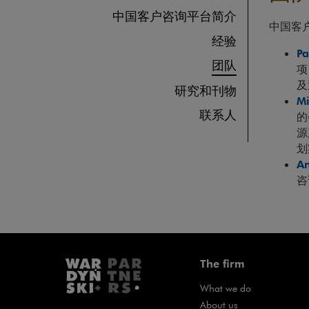
中国客户咨询平台简介
中国客
经验
Pa
团队
项
及
研究和刊物
Mi
联系人
的
源
划
An
咨
The firm
What we do
About us