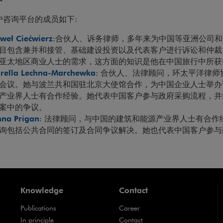
户咨询平台的成员如下:
weł Ciećwierz
:合伙人、诉务律师，多年来为中国等亚洲公司
目包含兼并和接管、基础建设投资以及代表客户进行诉讼和仲裁
亚太地区商业人士的需求，这方面的知识是他在中国旅行中所获
rella Lechna-Marchewka
: 合伙人、法律顾问，环太平洋律
会议。她与波兰共和国驻北京大使馆合作，为中国企业人士举办
产业界人士有合作经验。她代表中国客户参与政府采购流程，并
案中的争议。
na Prigan
: 法律顾问，与中国的建筑和能源产业界人士有合作
询包括公共合同的签订及合同争议解决。她也代表中国客户参与
Knowledge
Contact
Publications
Career
Note, the link will open in a new window
In principle
Contact