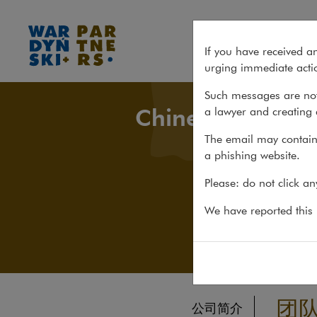
团队
If you have received a
urging immediate actio
Such messages are not
Chinese Desk
a lawyer and creating 
The email may contain 
a phishing website.
Please: do not click a
We have reported this m
团
公司简介