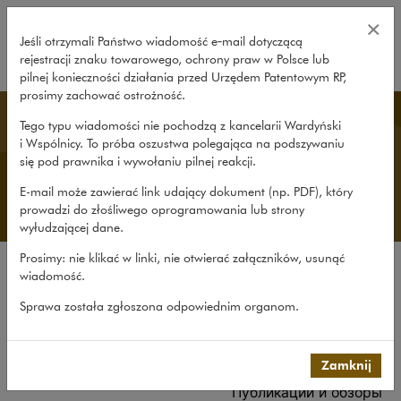
Команда – Wardyński i Wspólnic
×
Jeśli otrzymali Państwo wiadomość e‑mail dotyczącą
rejestracji znaku towarowego, ochrony praw w Polsce lub
rozwiń
pilnej konieczności działania przed Urzędem Patentowym RP,
prosimy zachować ostrożność.
Russian Language Desk
Tego typu wiadomości nie pochodzą z kancelarii Wardyński
i Wspólnicy. To próba oszustwa polegająca na podszywaniu
się pod prawnika i wywołaniu pilnej reakcji.
E-mail może zawierać link udający dokument (np. PDF), który
prowadzi do złośliwego oprogramowania lub strony
wyłudzającej dane.
Prosimy: nie klikać w linki, nie otwierać załączników, usunąć
wiadomość.
О нас
Sprawa została zgłoszona odpowiednim organom.
О Русскоязычном отделе
Опыт
Команда
Zamknij
Публикации и обзоры