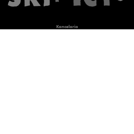
Kancelaria
Co robimy
O nas
Prawnicy
Wiedza
Publikacje
Uwaga, link zostanie otwart
Co do zasady
Uwaga, link zostanie otwarty
newtech.law
Uwaga, link zostanie otwarty w
hrlaw.pl
Uwaga, link zostanie otwar
komentarzpzp.pl
Uwaga, link zostanie otwa
komentarzRODO.pl
Kontakt
Kariera