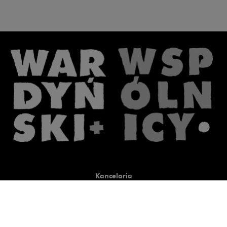
Kancelaria
Co robimy
O nas
Prawnicy