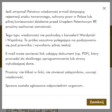
한국 데스크 소개 – Wardyński i Wsp
×
Jeśli otrzymali Państwo wiadomość e‑mail dotyczącą
rejestracji znaku towarowego, ochrony praw w Polsce lub
rozwiń
pilnej konieczności działania przed Urzędem Patentowym RP,
prosimy zachować ostrożność.
Korean Desk
Tego typu wiadomości nie pochodzą z kancelarii Wardyński
i Wspólnicy. To próba oszustwa polegająca na podszywaniu
się pod prawnika i wywołaniu pilnej reakcji.
E-mail może zawierać link udający dokument (np. PDF), który
prowadzi do złośliwego oprogramowania lub strony
wyłudzającej dane.
Prosimy: nie klikać w linki, nie otwierać załączników, usunąć
wiadomość.
바딘스키 소개
한국 데스크 소개
Sprawa została zgłoszona odpowiednim organom.
연락처
Zamknij
한국 데스크 소개