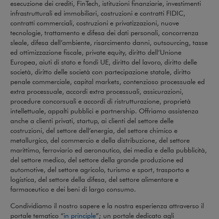
esecuzione dei crediti, FinTech, istituzioni finanziarie, investimenti
infrastrutturali ed immobiliari, costruzioni e contratti FIDIC,
contratti commerciali, costruzioni e privatizzazioni, nuove
tecnologie, trattamento e difesa dei dati personali, concorrenza
sleale, difesa dell’ambiente, risarcimento danni, outsourcing, tasse
ed ottimizzazione fiscale, private equity, diritto dell’Unione
Europea, aiuti di stato e fondi UE, diritto del lavoro, diritto delle
società, diritto delle società con partecipazione statale, diritto
penale commerciale, capital markets, contenzioso processuale ed
extra processuale, accordi extra processuali, assicurazioni,
procedure concorsuali e accordi di ristrutturazione, proprietà
intellettuale, appalti pubblici e partnership. Offriamo assistenza
anche a clienti privati, startup, ai clienti del settore delle
costruzioni, del settore dell’energia, del settore chimico e
metallurgico, del commercio e della distribuzione, del settore
marittimo, ferroviario ed aeronautico, dei media e della pubblicità,
del settore medico, del settore della grande produzione ed
automotive, del settore agricolo, turismo e sport, trasporto e
logistica, del settore della difesa, del settore alimentare e
farmaceutico e dei beni di largo consumo.
Condividiamo il nostro sapere e la nostra esperienza attraverso il
Uwaga, link zostanie otwarty w nowym o
portale tematico “
in principle
”; un portale dedicato agli