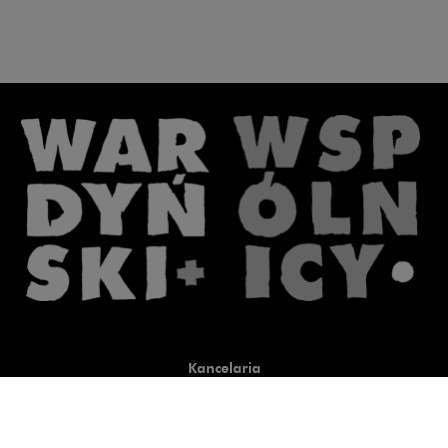
Kancelaria
Co robimy
O nas
Prawnicy