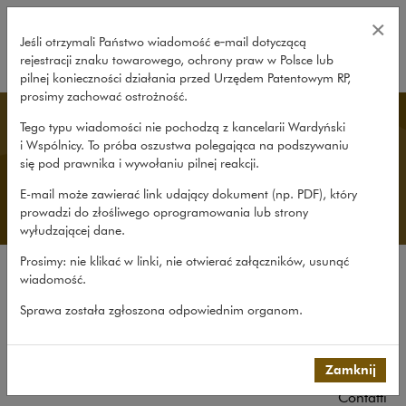
Lo Studio Legale – Wardyński i W
×
Jeśli otrzymali Państwo wiadomość e‑mail dotyczącą
rejestracji znaku towarowego, ochrony praw w Polsce lub
rozwiń
pilnej konieczności działania przed Urzędem Patentowym RP,
prosimy zachować ostrożność.
Italian Desk
Tego typu wiadomości nie pochodzą z kancelarii Wardyński
i Wspólnicy. To próba oszustwa polegająca na podszywaniu
się pod prawnika i wywołaniu pilnej reakcji.
E-mail może zawierać link udający dokument (np. PDF), który
prowadzi do złośliwego oprogramowania lub strony
wyłudzającej dane.
Prosimy: nie klikać w linki, nie otwierać załączników, usunąć
wiadomość.
Lo Studio Legale
Sprawa została zgłoszona odpowiednim organom.
Il Dipartimento Italiano
Esperienza
Il team
Zamknij
Contatti