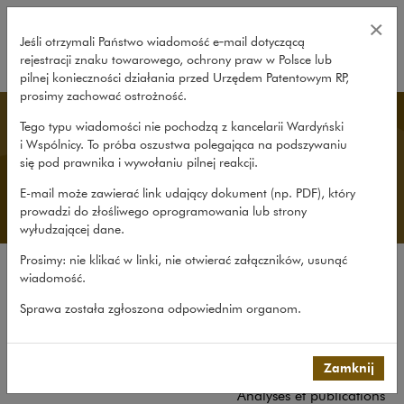
Expérience – Wardyński i Wspólni
×
Jeśli otrzymali Państwo wiadomość e‑mail dotyczącą
rejestracji znaku towarowego, ochrony praw w Polsce lub
rozwiń
pilnej konieczności działania przed Urzędem Patentowym RP,
prosimy zachować ostrożność.
French Desk
Tego typu wiadomości nie pochodzą z kancelarii Wardyński
i Wspólnicy. To próba oszustwa polegająca na podszywaniu
się pod prawnika i wywołaniu pilnej reakcji.
E-mail może zawierać link udający dokument (np. PDF), który
prowadzi do złośliwego oprogramowania lub strony
wyłudzającej dane.
Prosimy: nie klikać w linki, nie otwierać załączników, usunąć
wiadomość.
Le cabinet
Sprawa została zgłoszona odpowiednim organom.
French Desk
Expérience
Equipe
Zamknij
Analyses et publications