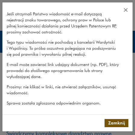
Zakres usług – pomoc publiczna 
×
Jeśli otrzymali Państwo wiadomość e‑mail dotyczącą
rejestracji znaku towarowego, ochrony praw w Polsce lub
rozwiń
pilnej konieczności działania przed Urzędem Patentowym RP,
prosimy zachować ostrożność.
Pomoc publiczna i regulacje rynku
Tego typu wiadomości nie pochodzą z kancelarii Wardyński
wewnętrznego UE
i Wspólnicy. To próba oszustwa polegająca na podszywaniu
się pod prawnika i wywołaniu pilnej reakcji.
Zakres usług
E-mail może zawierać link udający dokument (np. PDF), który
Doświadczenie
prowadzi do złośliwego oprogramowania lub strony
wyłudzającej dane.
Publikacje
Prosimy: nie klikać w linki, nie otwierać załączników, usunąć
Zespół
wiadomość.
Co robimy
>
Obszary prawa
>
Pomoc publiczna i...
>
Sprawa została zgłoszona odpowiednim organom.
Zakres usług
Zakres usług
Zamknij
Świadczymy kompleksowe doradztwo prawne