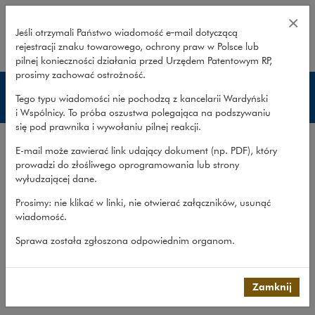
Publikacje – reprywatyzacja – Wa
×
Jeśli otrzymali Państwo wiadomość e‑mail dotyczącą
rejestracji znaku towarowego, ochrony praw w Polsce lub
rozwiń
pilnej konieczności działania przed Urzędem Patentowym RP,
prosimy zachować ostrożność.
Reprywatyzacja
Tego typu wiadomości nie pochodzą z kancelarii Wardyński
i Wspólnicy. To próba oszustwa polegająca na podszywaniu
się pod prawnika i wywołaniu pilnej reakcji.
Zakres usług
E-mail może zawierać link udający dokument (np. PDF), który
Doświadczenie
prowadzi do złośliwego oprogramowania lub strony
wyłudzającej dane.
Publikacje
Prosimy: nie klikać w linki, nie otwierać załączników, usunąć
Zespół
wiadomość.
Co robimy
>
Obszary prawa
>
Doradztwo dla...
>
Sprawa została zgłoszona odpowiednim organom.
Reprywatyzacja
>
Publikacje
Publikacje
Zamknij