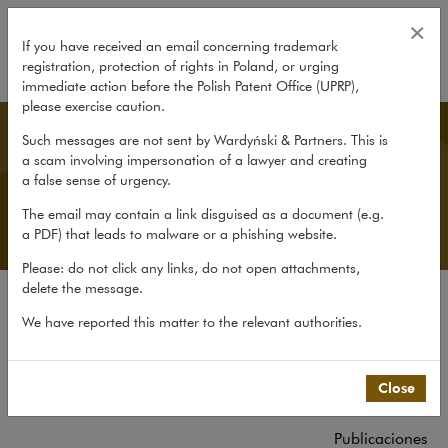
Spanish Desk
×
If you have received an email concerning trademark
registration, protection of rights in Poland, or urging
expand
immediate action before the Polish Patent Office (UPRP),
please exercise caution.
Spanish Desk
Such messages are not sent by Wardyński & Partners. This is
a scam involving impersonation of a lawyer and creating
a false sense of urgency.
The email may contain a link disguised as a document (e.g.
a PDF) that leads to malware or a phishing website.
Please: do not click any links, do not open attachments,
delete the message.
El Despacho
We have reported this matter to the relevant authorities.
Spanish Desk
Experiencia
Close
Equipo
Publicaciones