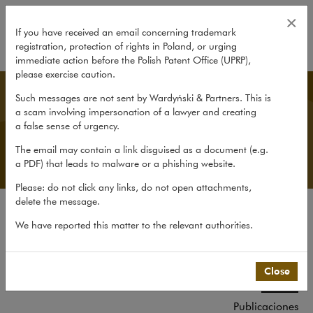
Equipo
×
If you have received an email concerning trademark
registration, protection of rights in Poland, or urging
expand
immediate action before the Polish Patent Office (UPRP),
please exercise caution.
Spanish Desk
Such messages are not sent by Wardyński & Partners. This is
a scam involving impersonation of a lawyer and creating
a false sense of urgency.
The email may contain a link disguised as a document (e.g.
a PDF) that leads to malware or a phishing website.
Please: do not click any links, do not open attachments,
delete the message.
El Despacho
We have reported this matter to the relevant authorities.
Spanish Desk
Experiencia
Close
Equipo
Publicaciones