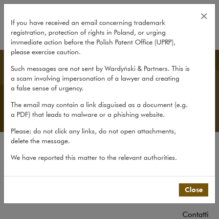
Esperienza
×
If you have received an email concerning trademark
registration, protection of rights in Poland, or urging
expand
immediate action before the Polish Patent Office (UPRP),
please exercise caution.
Italian Desk
Such messages are not sent by Wardyński & Partners. This is
a scam involving impersonation of a lawyer and creating
a false sense of urgency.
The email may contain a link disguised as a document (e.g.
a PDF) that leads to malware or a phishing website.
Please: do not click any links, do not open attachments,
delete the message.
Lo Studio Legale
We have reported this matter to the relevant authorities.
Il Dipartimento Italiano
Esperienza
Close
Il team
Contatti