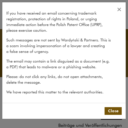
Das Team
×
If you have received an email concerning trademark
registration, protection of rights in Poland, or urging
expand
immediate action before the Polish Patent Office (UPRP),
please exercise caution.
German Desk
Such messages are not sent by Wardyński & Partners. This is
a scam involving impersonation of a lawyer and creating
a false sense of urgency.
The email may contain a link disguised as a document (e.g.
a PDF) that leads to malware or a phishing website.
Please: do not click any links, do not open attachments,
delete the message.
Über die Kanzlei
We have reported this matter to the relevant authorities.
Über den German Desk
Erfahrungen
Close
Das Team
Beiträge und Veröffentlichungen