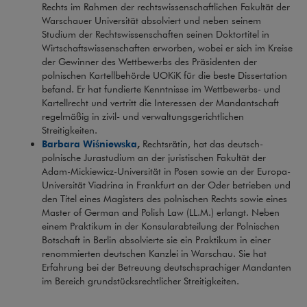
Rechts im Rahmen der rechtswissenschaftlichen Fakultät der
Warschauer Universität absolviert und neben seinem
Studium der Rechtswissenschaften seinen Doktortitel in
Wirtschaftswissenschaften erworben, wobei er sich im Kreise
der Gewinner des Wettbewerbs des Präsidenten der
polnischen Kartellbehörde UOKiK für die beste Dissertation
befand. Er hat fundierte Kenntnisse im Wettbewerbs- und
Kartellrecht und vertritt die Interessen der Mandantschaft
regelmäßig in zivil- und verwaltungsgerichtlichen
Streitigkeiten.
Barbara Wiśniewska
,
Rechtsrätin, hat das deutsch-
polnische Jurastudium an der juristischen Fakultät der
Adam-Mickiewicz-Universität in Posen sowie an der Europa-
Universität Viadrina in Frankfurt an der Oder betrieben und
den Titel eines Magisters des polnischen Rechts sowie eines
Master of German and Polish Law (LL.M.) erlangt. Neben
einem Praktikum in der Konsularabteilung der Polnischen
Botschaft in Berlin absolvierte sie ein Praktikum in einer
renommierten deutschen Kanzlei in Warschau. Sie hat
Erfahrung bei der Betreuung deutschsprachiger Mandanten
im Bereich grundstücksrechtlicher Streitigkeiten.